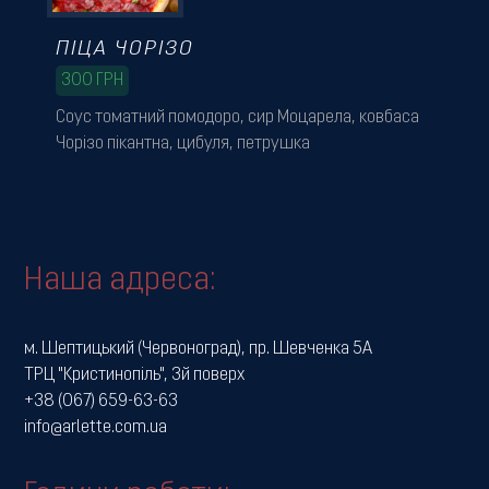
ПІЦА ЧОРІЗО
300
ГРН
Соус томатний помодоро, сир Моцарела, ковбаса
Чорізо пікантна, цибуля, петрушка
Наша адреса:
м. Шептицький (Червоноград), пр. Шевченка 5А
ТРЦ "Кристинопіль", 3й поверх
+38 (067) 659-63-63
info@arlette.com.ua