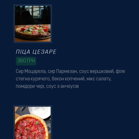
ПІЦА ЦЕЗАРЕ
360
ГРН
Сир Моцарела, сир Пармезан, соус вершковий, філе
стегна курячого, бекон копчений, мікс салату,
помідори чері, соус з анчоусів