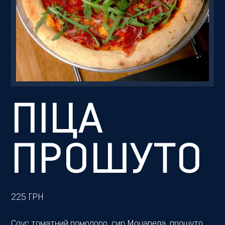
Резервація
ПІЦА
ПРОШУТО
225
ГРН
Соус томатний помодоро, сир Моцарела, прошуто,