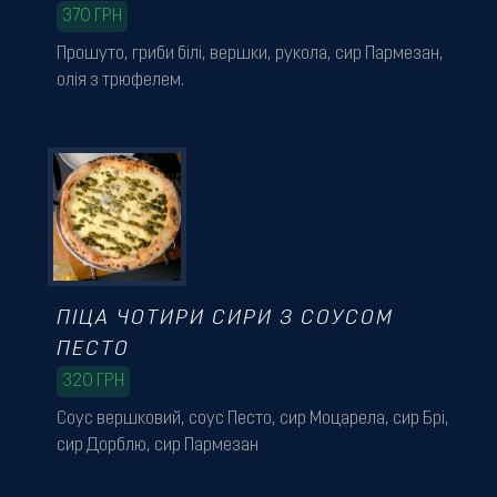
370
ГРН
Прошуто, гриби білі, вершки, рукола, сир Пармезан,
олія з трюфелем.
ПІЦА ЧОТИРИ СИРИ З СОУСОМ
ПЕСТО
320
ГРН
Соус вершковий, соус Песто, сир Моцарела, сир Брі,
сир Дорблю, сир Пармезан