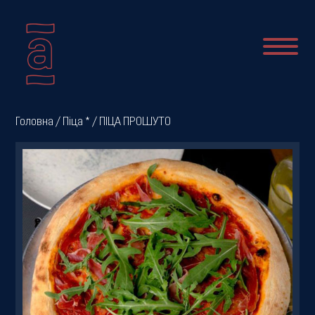
Про
Головна
/
Піца *
/ ПІЦА ПРОШУТО
нас
Новини
Меню
Галерея