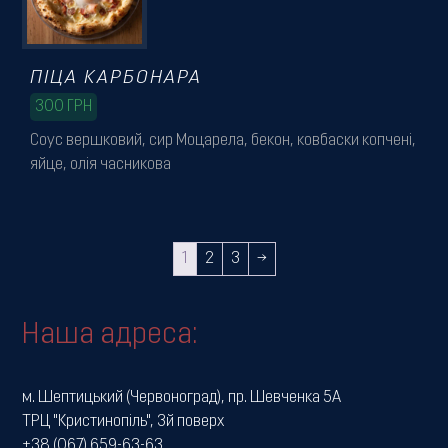
ПІЦА КАРБОНАРА
300
ГРН
Соус вершковий, сир Моцарела, бекон, ковбаски копчені,
яйце, олія часникова
1
2
3
→
Наша адреса:
м. Шептицький (Червоноград), пр. Шевченка 5А
ТРЦ "Кристинопіль", 3й поверх
+38 (067) 659-63-63