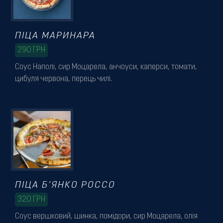
Резервація
ПІЦА МАРИНАРА
290
ГРН
Соус Наполі, сир Моцарела, анчоуси, каперси, томати,
цибуля червона, перець чилі.
ПІЦА Б’ЯНКО РОССО
320
ГРН
Соус вершковий, шинка, помідори, сир Моцарела, олія