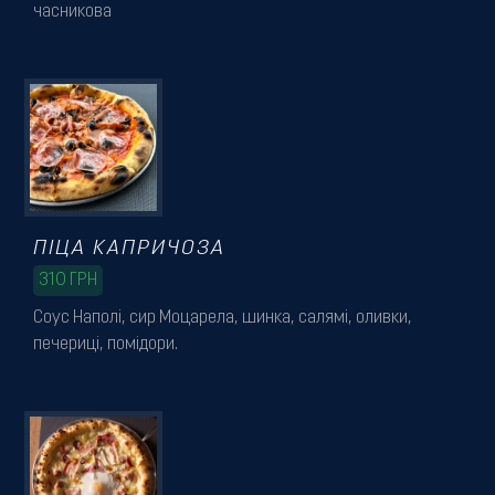
часникова
ПІЦА КАПРИЧОЗА
310
ГРН
Соус Наполі, сир Моцарела, шинка, салямі, оливки,
печериці, помідори.