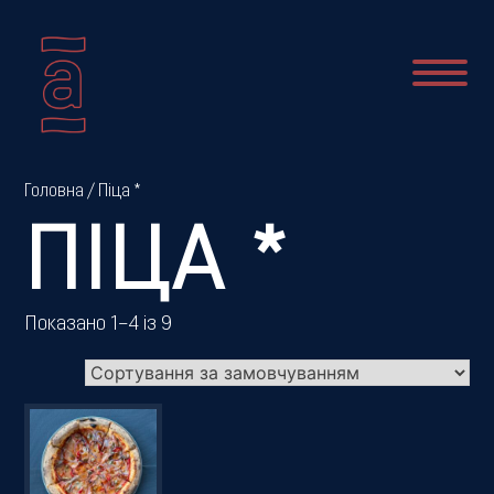
Про
Головна
/ Піца *
нас
ПІЦА *
Новини
Показано 1–4 із 9
Меню
Галерея