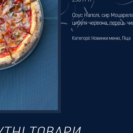
290
ГРН
Соус Наполі, сир Моцарела
цибуля червона, перець чил
Категорії:
Новинки меню
,
Піца