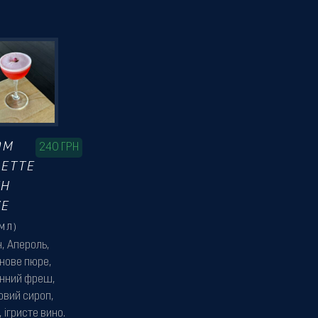
OM
240
ГРН
LETTE
TH
VE
МЛ)
, Апероль,
нове пюре,
нний фреш,
овий сироп,
, ігристе вино.