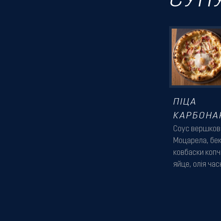
СУП
ПІЦА
КАРБОНА
Соус вершков
Моцарела, бек
ковбаски копч
яйце, олія ча