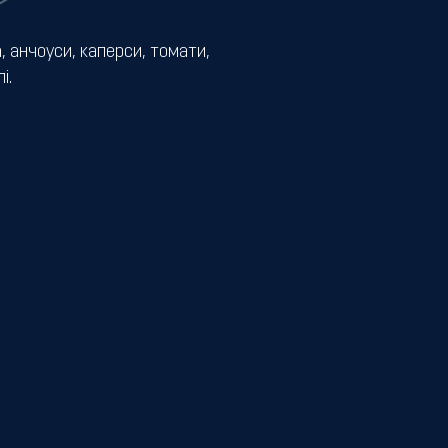
, анчоуси, каперси, томати,
і.