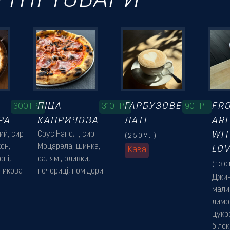
УТНІ ТОВАРИ
ПІЦА
ГАРБУЗОВЕ
FR
300
ГРН
310
ГРН
90
ГРН
РА
КАПРИЧОЗА
ЛАТЕ
AR
ий, сир
Соус Наполі, сир
WI
(250МЛ)
он,
Моцарела, шинка,
LO
Кава
ені,
салямі, оливки,
(130
сникова
печериці, помідори.
Джин
мали
лимо
цукр
білок