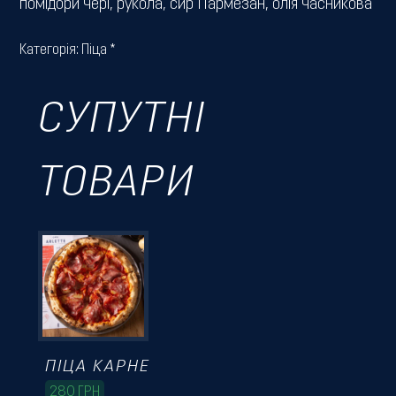
помідори чері, рукола, сир Пармезан, олія часникова
Категорія:
Піца *
СУПУТНІ
ТОВАРИ
ПІЦА КАРНЕ
280
ГРН