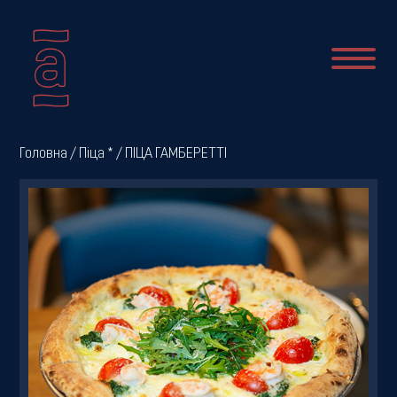
Про
Головна
/
Піца *
/ ПІЦА ГАМБЕРЕТТІ
нас
Новини
Меню
Галерея