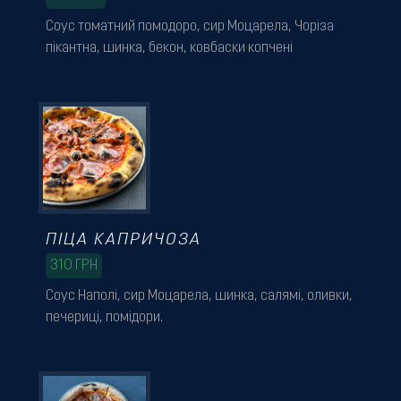
Соус томатний помодоро, сир Моцарела, Чоріза
пікантна, шинка, бекон, ковбаски копчені
ПІЦА КАПРИЧОЗА
310
ГРН
Соус Наполі, сир Моцарела, шинка, салямі, оливки,
печериці, помідори.