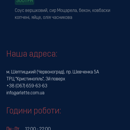
300
ГРН
Соус вершковий, сир Моцарела, бекон, ковбаски
копчені, яйце, олія часникова
Наша адреса:
м. Шептицький (Червоноград), пр. Шевченка 5А
ТРЦ "Кристинопіль", 3й поверх
+38 (067) 659-63-63
info@arlette.com.ua
Години роботи:
Пн - Пт
.....
12.00 - 22.00