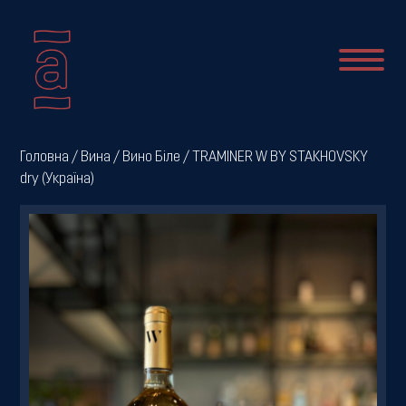
Про
Головна
/
Вина
/
Вино Біле
/ TRAMINER W BY STAKHOVSKY
dry (Україна)
нас
Новини
Меню
Галерея