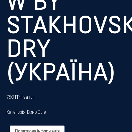
W BY
STAKHOVS
DRY
(УКРАЇНА)
750 ГРН за пл.
Категорія:
Вино Біле
Додаткова інформація