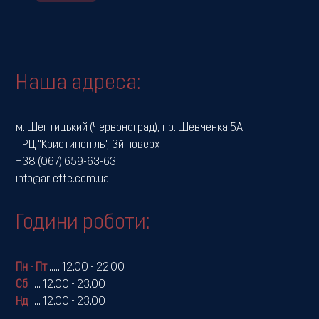
Наша адреса:
м. Шептицький (Червоноград), пр. Шевченка 5А
ТРЦ "Кристинопіль", 3й поверх
+38 (067) 659-63-63
info@arlette.com.ua
Години роботи:
Пн - Пт
.....
12.00 - 22.00
Сб
.....
12.00 - 23.00
Нд
.....
12.00 - 23.00