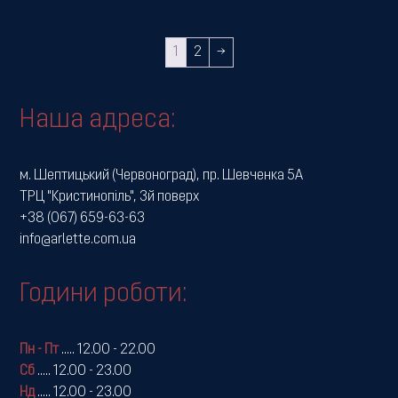
1
2
→
Наша адреса:
м. Шептицький (Червоноград), пр. Шевченка 5А
ТРЦ "Кристинопіль", 3й поверх
+38 (067) 659-63-63
info@arlette.com.ua
Години роботи:
Пн - Пт
.....
12.00 - 22.00
Сб
.....
12.00 - 23.00
Нд
.....
12.00 - 23.00