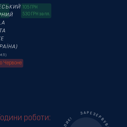
ЕСЬКИЙ
105
ГРН
а пл.
530 ГРН за пл.
РНИЙ
LA
TA
ХЕ
РАЇНА)
МЛ)
о Червоне
Години роботи: