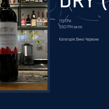
DRY (
115
ГРН
550 ГРН за пл.
Категорія:
Вино Червоне