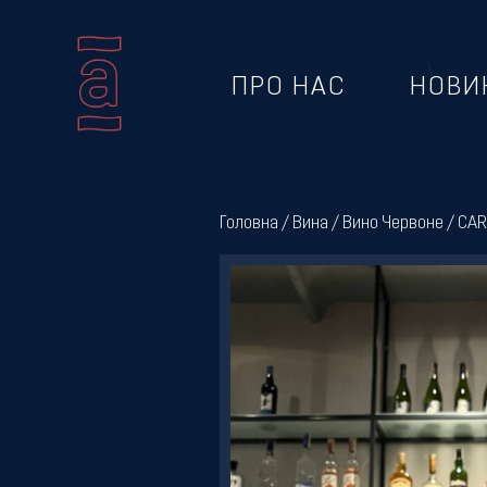
ПРО НАС
НОВИ
Про
нас
Головна
/
Вина
/
Вино Червоне
/ CAR
Новини
Меню
Галерея