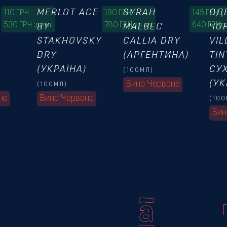
MERLOT ACE
SYRAH
ОД
110
ГРН
190
ГРН
145
ГРН
530 ГРН за пл.
780 ГРН за пл.
640 ГРН з
BY
MALBEC
ЧО
STAKHOVSKY
CALLIA DRY
VIL
DRY
(АРГЕНТИНА)
TIN
)
(УКРАЇНА)
СУ
(100МЛ)
(УК
Вино Червоне
(100МЛ)
не
Вино Червоне
(100
Вин