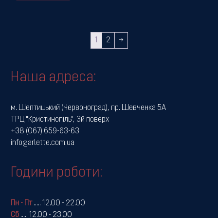
1
2
→
Наша адреса:
м. Шептицький (Червоноград), пр. Шевченка 5А
ТРЦ "Кристинопіль", 3й поверх
+38 (067) 659-63-63
info@arlette.com.ua
Години роботи:
Пн - Пт
.....
12.00 - 22.00
Сб
.....
12.00 - 23.00