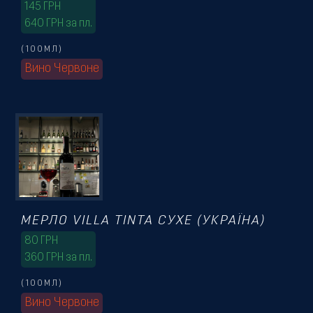
145
ГРН
640 ГРН за пл.
(100МЛ)
Вино Червоне
МЕРЛО VILLA TINTA СУХЕ (УКРАЇНА)
80
ГРН
360 ГРН за пл.
(100МЛ)
Вино Червоне