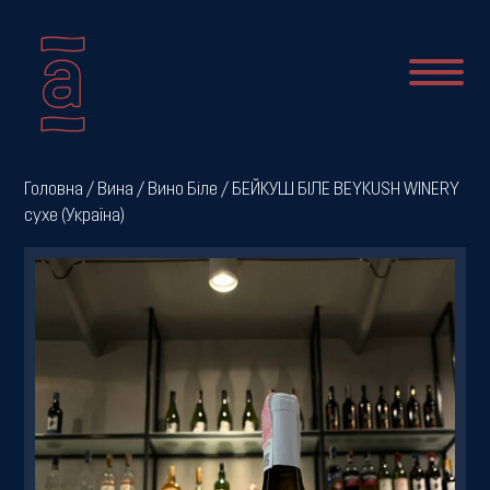
Про
Головна
/
Вина
/
Вино Біле
/ БЕЙКУШ БІЛЕ BEYKUSH WINERY
сухе (Україна)
нас
Новини
Меню
Галерея