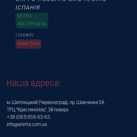
ІСПАНІЯ
95
ГРН
460 ГРН за пл.
(100МЛ)
Вино Біле
Наша адреса:
м. Шептицький (Червоноград), пр. Шевченка 5А
ТРЦ "Кристинопіль", 3й поверх
+38 (067) 659-63-63
info@arlette.com.ua