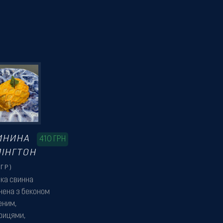
ИНИНА
410
ГРН
ЛІНГТОН
ГР)
зка свинна
чена з беконом
еним,
рицями,