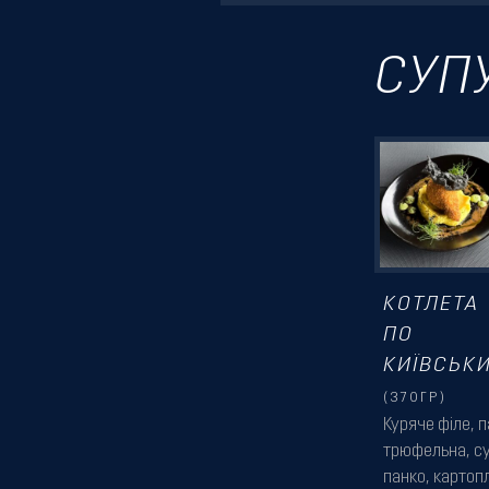
СУП
КОТЛЕТА
ПО
КИЇВСЬК
(370ГР)
Куряче філе, 
трюфельна, су
панко, картоп