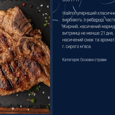
630
ГРН
Найпопулярніший класичний
вирізають з реберної части
Жирний, насичений мармур
витримці не менше 21 дня,
насичений смак та аромат
г. сирого м’яса.
Категорія:
Основні страви