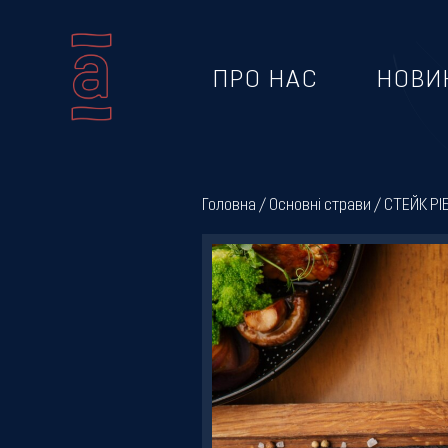
ПРО НАС
НОВИ
Про
нас
Головна
/
Основні страви
/ СТЕЙК РІ
Новини
Меню
Галерея