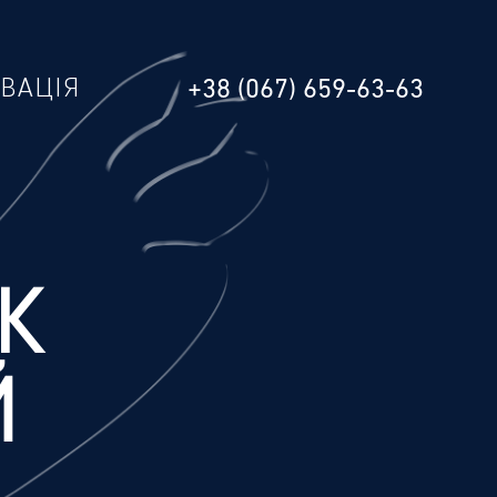
РВАЦІЯ
+38 (067) 659-63-63
К
Й