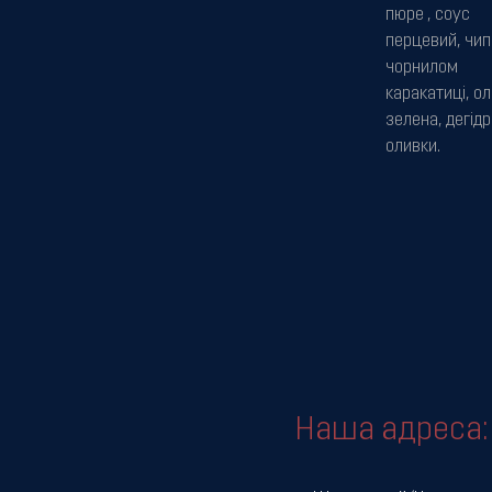
пюре , соус
перцевий, чип
чорнилом
каракатиці, ол
зелена, дегідр
оливки.
Наша адреса: