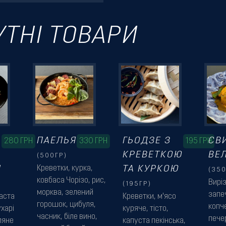
УТНІ ТОВАРИ
ПАЕЛЬЯ
ГЬОДЗЕ З
СВ
280
ГРН
330
ГРН
195
ГРН
КРЕВЕТКОЮ
ВЕ
(500ГР)
И
Креветки, курка,
ТА КУРКОЮ
(350
ковбаса Чорізо, рис,
Вирі
(195ГР)
морква, зелений
запе
паста
Креветки, м'ясо
горошок, цибуля,
копч
харі
куряче, тісто,
часник, біле вино,
пече
ляне
капуста пекінська,