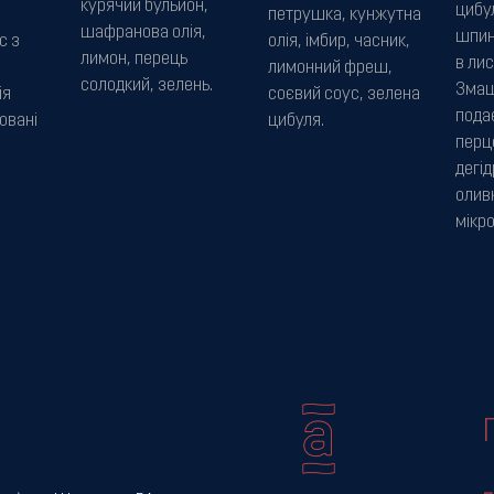
курячий бульйон,
цибу
петрушка, кунжутна
шафранова олія,
шпин
с з
олія, імбир, часник,
лимон, перець
в лис
лимонний фреш,
солодкий, зелень.
Змащ
ія
соєвий соус, зелена
пода
овані
цибуля.
перц
дегі
олив
мікро