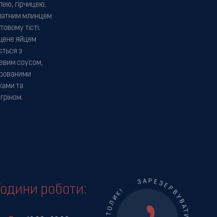
лею, гірчицею,
атним млинцем
товому тісті.
ене яйцем
ється з
евим соусом,
дрованими
ками та
гріном.
Години роботи: