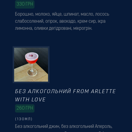
330
ГРН
Борошно, молоко, яйце, шпинат, масло, лосось
слабосолений, огірок, авокадо, крем-сир, ікра
лимонна, оливки дегідровані, мікрогрін.
БЕЗ АЛКОГОЛЬНИЙ FROM ARLETTE
WITH LOVE
260
ГРН
(130МЛ)
Без алкогольний джин, без алкогольний Апероль,