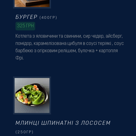
БУРГЕР
(400ГР)
325
ГРН
Котлета з яловичини та свинини, сир чедер, айсберг,
помідор, карамелізована цибуля в соусі теріякі , соус
барбекю з огірковим релішем, булочка + картопля
Фрі.
МЛИНЦІ ШПИНАТНІ З ЛОСОСЕМ
(250ГР)