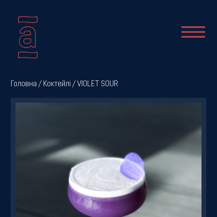
Про
Головна
/
Коктейлі
/ VIOLET SOUR
нас
Новини
Меню
Галерея