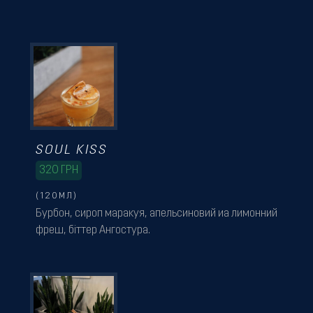
SOUL KISS
320
ГРН
(120МЛ)
Бурбон, сироп маракуя, апельсиновий иа лимонний
фреш, біттер Ангостура.