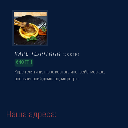
КАРЕ ТЕЛЯТИНИ
(500ГР)
640
ГРН
Каре телятини, пюре картопляне, бейбі морква,
апельсиновий деміглас, мікрогрін.
Наша адреса: