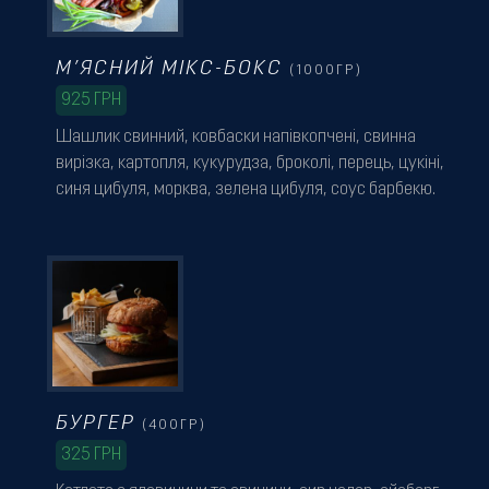
М’ЯСНИЙ МІКС-БОКС
(1000ГР)
925
ГРН
Шашлик свинний, ковбаски напівкопчені, свинна
вирізка, картопля, кукурудза, броколі, перець, цукіні,
синя цибуля, морква, зелена цибуля, соус барбекю.
БУРГЕР
(400ГР)
325
ГРН