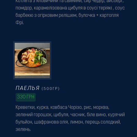
Котлета з яловичини та свинини, сир чедер, айсберг,
помідор, карамелізована цибуля в соусі теріякі , соус
барбекю з огірковим релішем, булочка + картопля
Фрі.
ПАЕЛЬЯ
(500ГР)
330
ГРН
Креветки, курка, ковбаса Чорізо, рис, морква,
зелений горошок, цибуля, часник, біле вино, курячий
бульйон, шафранова олія, лимон, перець солодкий,
зелень.