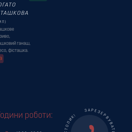
ОГАТО
СТАШКОВА
МЛ)
ашкове
зиво,
ашковий ганаш,
есо, фісташка.
а
Години роботи: