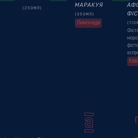
МАРАКУЯ
АФ
(250МЛ)
ФІ
(350МЛ)
Лимонади
(110
Фіст
моро
фіст
еспр
Кав