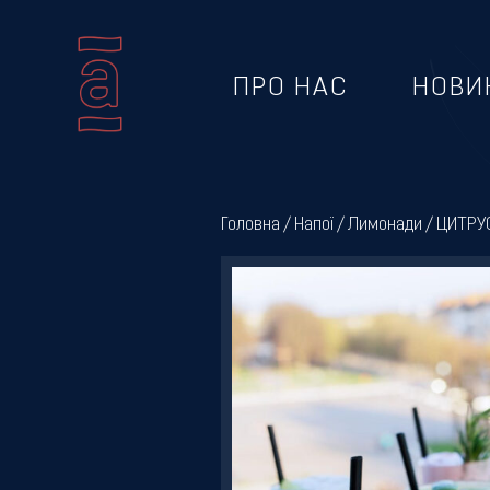
ПРО НАС
НОВИ
Про
нас
Головна
/
Напої
/
Лимонади
/ ЦИТРУ
Новини
Меню
Галерея