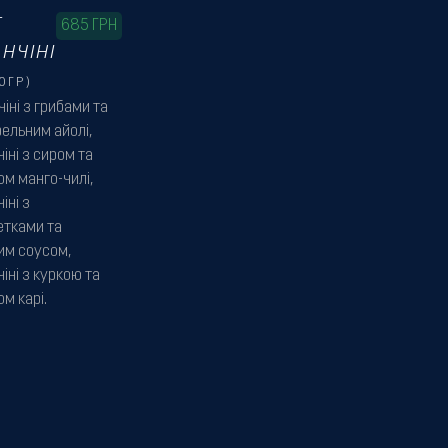
Т
685
ГРН
НЧІНІ
0ГР)
іні з грибами та
ельним айолі,
іні з сиром та
ом манго-чилі,
іні з
етками та
им соусом,
іні з куркою та
м карі.