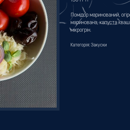
150
ГРН
Помідор маринований, огір
маринована, капуста кваше
мікрогрін.
Категорія:
Закуски