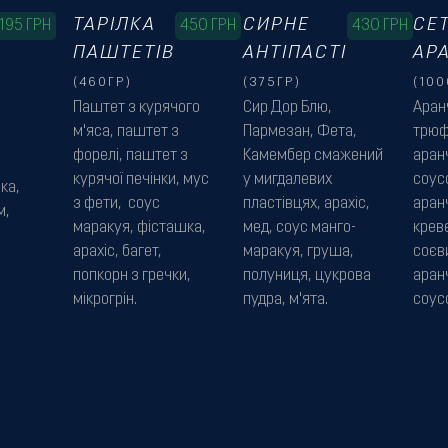
ТАРІЛКА
СИРНЕ
СЕ
195
ГРН
450
ГРН
430
ГРН
ПАШТЕТІВ
АНТІПАСТІ
АРА
(460ГР)
(375ГР)
(100
Паштет з курячого
Сир Дор Блю,
Аранч
м'яса, паштет з
Пармезан, Фета,
трюф
форелі, паштет з
Камембер смажений
аранч
курячої печінки, мус
у мигдалевих
соус
ка,
з фети, соус
пластівцях, арахіс,
аранч
м,
маракуя, фісташка,
мед, соус манго-
крев
арахіс, багет,
маракуя, груша,
соєв
попкорн з гречки,
полуниця, цукрова
аранч
мікрогрін.
пудра, м'ята.
соусо