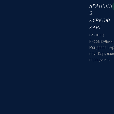
АРАНЧІНІ
З
КУРКОЮ
КАРІ
(220ГР)
Рисові кульки,
Моцарела, кур
соус Карі, лай
перець чилі.