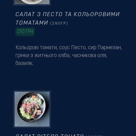
САЛАТ З ПЕСТО ТА КОЛЬОРОВИМИ
ТОМАТАМИ
(280ГР)
210
ГРН
Кольорові томати, соус Песто, сир Пармезан,
грінки з житнього хліба, часникова олія,
базилік.