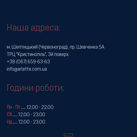
Наша адреса:
м. Шептицький (Червоноград), пр. Шевченка 5А
ТРЦ "Кристинопіль", 3й поверх
+38 (067) 659-63-63
info@arlette.com.ua
Години роботи:
Пн - Пт
.....
12.00 - 22.00
Сб
.....
12.00 - 23.00
Нд
.....
12.00 - 23.00