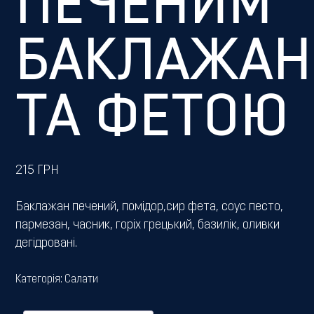
ПЕЧЕНИМ
БАКЛАЖА
ТА ФЕТОЮ
215
ГРН
Баклажан печений, помідор,сир фета, соус песто,
пармезан, часник, горіх грецький, базилік, оливки
дегідровані.
Категорія:
Салати