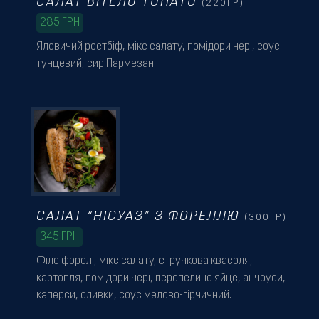
САЛАТ ВІТЕЛО ТОНАТО
(220ГР)
285
ГРН
Яловичий ростбіф, мікс салату, помідори чері, соус
тунцевий, сир Пармезан.
САЛАТ “НІСУАЗ” З ФОРЕЛЛЮ
(300ГР)
345
ГРН
Філе форелі, мікс салату, стручкова квасоля,
картопля, помідори чері, перепелине яйце, анчоуси,
каперси, оливки, соус медово-гірчичний.