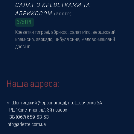
САЛАТ З КРЕВЕТКАМИ ТА
АБРИКОСОМ
(300ГР)
375
ГРН
Креветки тигрові, абрикос, салат мікс, вершковий
крем-сир, авокадо, цибуля синя, медово-маковий
дресінг.
Наша адреса:
м. Шептицький (Червоноград), пр. Шевченка 5А
ТРЦ "Кристинопіль", 3й поверх
+38 (067) 659-63-63
info@arlette.com.ua