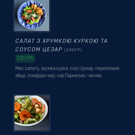
САЛАТ З ХРУМКОЮ КУРКОЮ ТА
СОУСОМ ЦЕЗАР
(290ГР)
235
ГРН
Мікс салату, хрумка курка, соус Цезар, перепелине
яйце, помідори чері, сир Пармезан, часник.