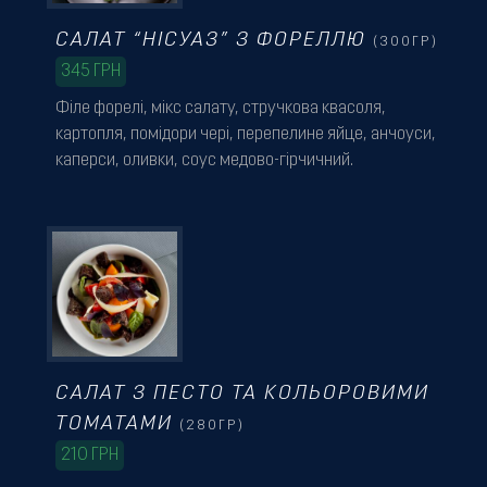
САЛАТ “НІСУАЗ” З ФОРЕЛЛЮ
(300ГР)
345
ГРН
Філе форелі, мікс салату, стручкова квасоля,
картопля, помідори чері, перепелине яйце, анчоуси,
каперси, оливки, соус медово-гірчичний.
САЛАТ З ПЕСТО ТА КОЛЬОРОВИМИ
ТОМАТАМИ
(280ГР)
210
ГРН