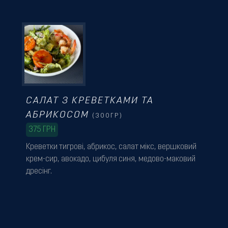
САЛАТ З КРЕВЕТКАМИ ТА
АБРИКОСОМ
(300ГР)
375
ГРН
Креветки тигрові, абрикос, салат мікс, вершковий
крем-сир, авокадо, цибуля синя, медово-маковий
дресінг.