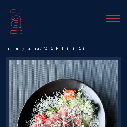
Про
Головна
/
Салати
/ САЛАТ ВІТЕЛО ТОНАТО
нас
Новини
Меню
Галерея