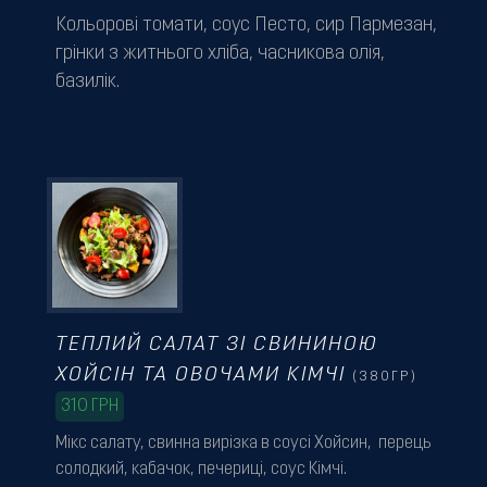
Кольорові томати, соус Песто, сир Пармезан,
грінки з житнього хліба, часникова олія,
базилік.
ТЕПЛИЙ САЛАТ ЗІ СВИНИНОЮ
ХОЙСІН ТА ОВОЧАМИ КІМЧІ
(380ГР)
310
ГРН
Мікс салату, свинна вирізка в соусі Хойсин, перець
солодкий, кабачок, печериці, соус Кімчі.