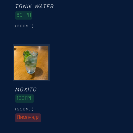
TONIK WATER
80
ГРН
(300МЛ)
МОХІТО
100
ГРН
(350МЛ)
Лимонади