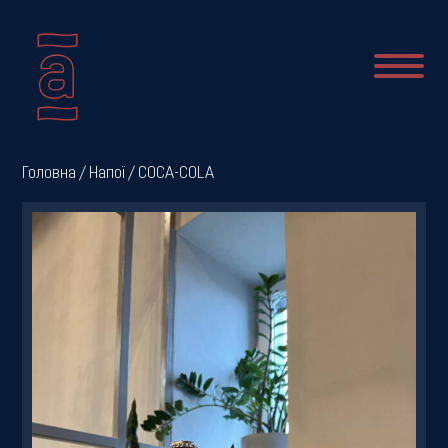
Про
Головна
/
Напої
/ COCA-COLA
нас
Новини
Меню
Галерея