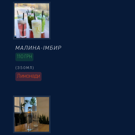
МАЛИНА-ІМБИР
110
ГРН
(350МЛ)
Лимонади