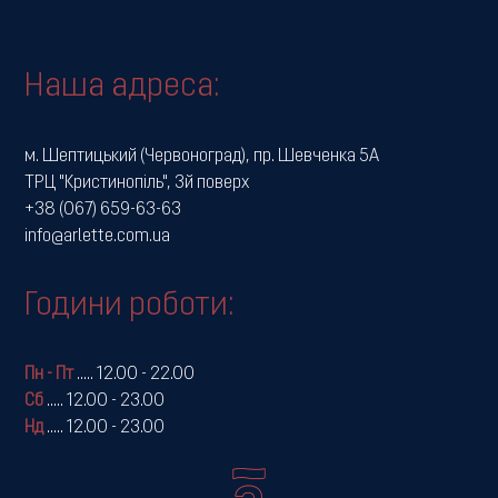
Наша адреса:
м. Шептицький (Червоноград), пр. Шевченка 5А
ТРЦ "Кристинопіль", 3й поверх
+38 (067) 659-63-63
info@arlette.com.ua
Години роботи:
Пн - Пт
.....
12.00 - 22.00
Сб
.....
12.00 - 23.00
Нд
.....
12.00 - 23.00