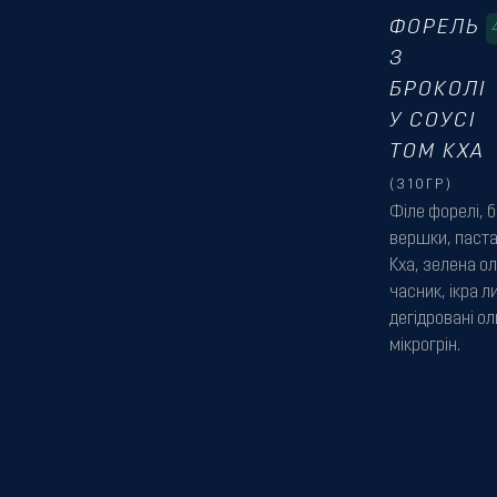
ФОРЕЛЬ
З
БРОКОЛІ
У СОУСІ
ТОМ КХА
(310ГР)
Філе форелі, б
вершки, паста
Кха, зелена ол
часник, ікра л
дегідровані ол
мікрогрін.