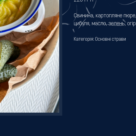
220
ГРН
Свинина, картопляне пюре,
цибуля, масло, зелень, огі
Категорія:
Основні страви