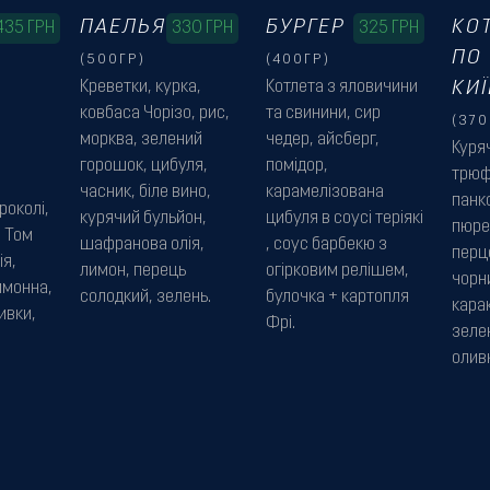
ПАЕЛЬЯ
БУРГЕР
КО
435
ГРН
330
ГРН
325
ГРН
ПО
(500ГР)
(400ГР)
Креветки, курка,
Котлета з яловичини
КИ
ковбаса Чорізо, рис,
та свинини, сир
(370
морква, зелений
чедер, айсберг,
Куря
горошок, цибуля,
помідор,
трюф
часник, біле вино,
карамелізована
панк
роколі,
курячий бульйон,
цибуля в соусі теріякі
пюре
 Том
шафранова олія,
, соус барбекю з
перц
ія,
лимон, перець
огірковим релішем,
чорн
имонна,
солодкий, зелень.
булочка + картопля
карак
ивки,
Фрі.
зелен
олив