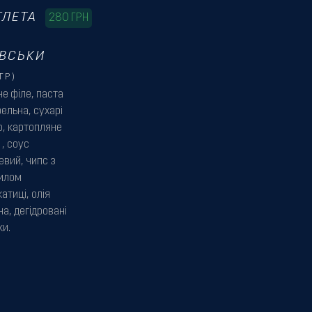
ТЛЕТА
280
ГРН
ЇВСЬКИ
ГР)
че філе, паста
ельна, сухарі
о, картопляне
 , соус
евий, чипс з
илом
атиці, олія
а, дегідровані
ки.