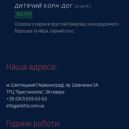
ДИТЯЧИЙ КОРН-ДОГ
(210ГР)
155
ГРН
Сосиска з сиром в хрусткій паніровці з кукурудзяного
борошна та яйця, сирний соус.
Наша адреса:
м. Шептицький (Червоноград), пр. Шевченка 5А
ТРЦ "Кристинопіль", 3й поверх
+38 (067) 659-63-63
info@arlette.com.ua
Години роботи: