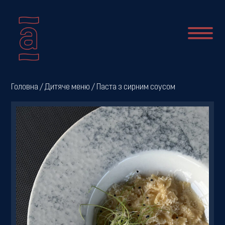
Про
Головна
/
Дитяче меню
/ Паста з сирним соусом
нас
Новини
Меню
Галерея