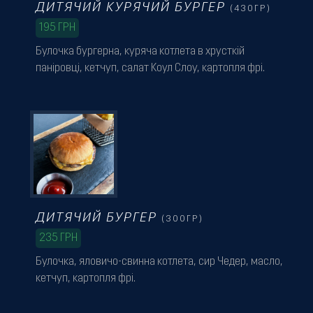
ДИТЯЧИЙ КУРЯЧИЙ БУРГЕР
(430ГР)
195
ГРН
Булочка бургерна, куряча котлета в хрусткій
паніровці, кетчуп, салат Коул Слоу, картопля фрі.
ДИТЯЧИЙ БУРГЕР
(300ГР)
235
ГРН
Булочка, яловичо-свинна котлета, сир Чедер, масло,
кетчуп, картопля фрі.