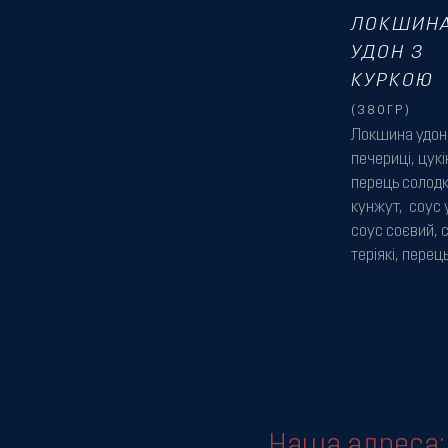
ЛОКШИН
УДОН З
КУРКОЮ
(380ГР)
Локшина удон,
печериці, цукін
перець солодк
кунжут, соус у
соус соєвий, 
теріякі, перець
Наша адреса: