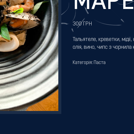
МАР
300
ГРН
Тальятеле, креветки, мідії
олія, вино, чипс з чорнила 
Категорія:
Паста