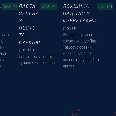
А
ПАСТА
ЛОКШИНА
290
ГРН
240
ГРН
375
ГРН
ЗЕЛЕНА
ПАД ТАЙ З
З
КРЕВЕТКАМИ
ПЕСТО
(400ГР)
 курка,
ТА
Рисова локшина,
і,
креветки, соус Пад
КУРКОЮ
ий,
Тай,соус соєвий,
(300ГР)
нагі,
морква, кабачок,
Спагеті, соус песто,
соус
зелена цибуля, яйце,
курясе м'ясо, часник.
 чилі.
арахіс.