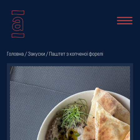
Про
Головна
/
Закуски
/ Паштет з копченої форелі
нас
Новини
Меню
Галерея