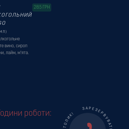
З
285
ГРН
КОГОЛЬНИЙ
GO
МЛ)
алкогольне
те вино, сироп
и, лайм, м'ята.
Години роботи: