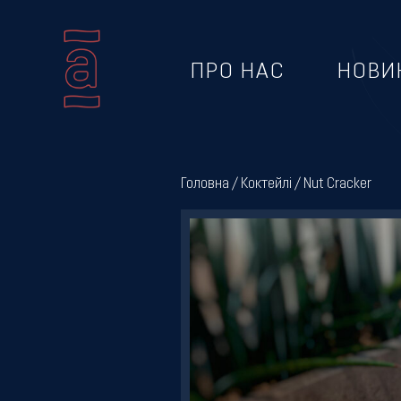
ПРО НАС
НОВИ
Про
нас
Головна
/
Коктейлі
/ Nut Cracker
Новини
Меню
Галерея