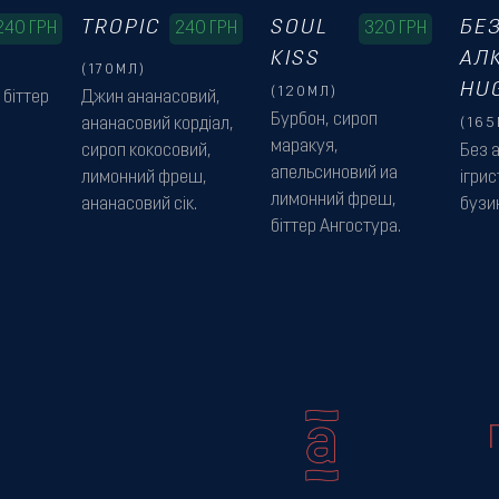
TROPIC
SOUL
БЕ
240
ГРН
240
ГРН
320
ГРН
KISS
АЛ
(170МЛ)
HU
(120МЛ)
 біттер
Джин ананасовий,
Бурбон, сироп
ананасовий кордіал,
(165
маракуя,
сироп кокосовий,
Без 
апельсиновий иа
лимонний фреш,
ігрис
лимонний фреш,
ананасовий сік.
бузин
біттер Ангостура.