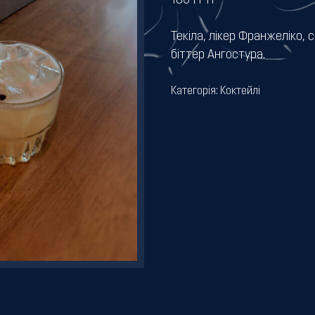
180
ГРН
Текіла, лікер Франжеліко, 
біттер Ангостура.
Категорія:
Коктейлі