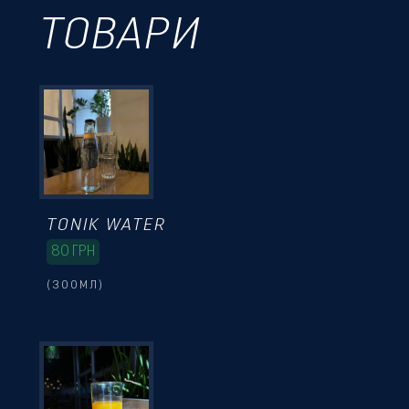
ТОВАРИ
TONIK WATER
80
ГРН
(300МЛ)