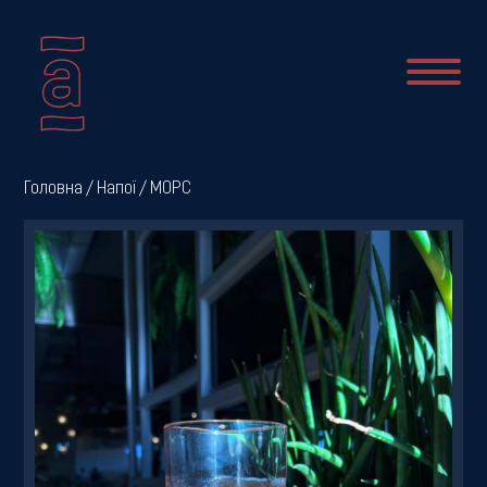
Про
Головна
/
Напої
/ МОРС
нас
Новини
Меню
Галерея