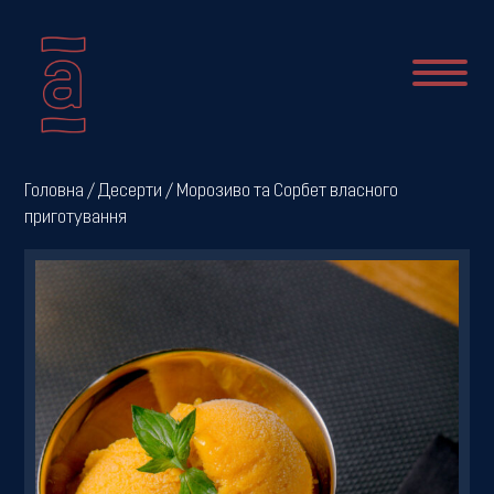
Про
Головна
/
Десерти
/ Морозиво та Сорбет власного
приготування
нас
Новини
Меню
Галерея