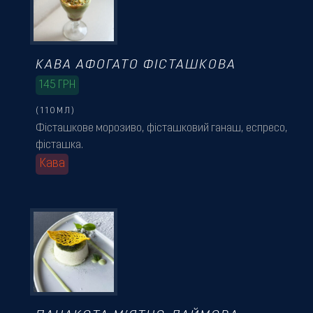
КАВА АФОГАТО ФІСТАШКОВА
145
ГРН
(110МЛ)
Фісташкове морозиво, фісташковий ганаш, еспресо,
фісташка.
Кава