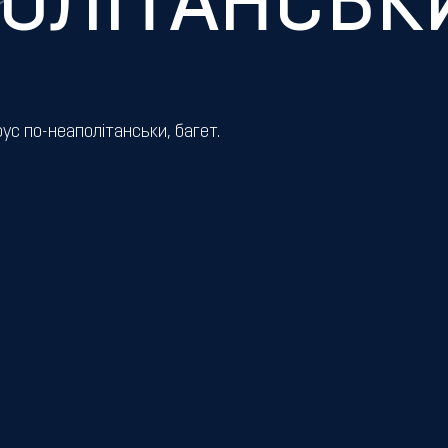
ОЛІТАНСЬК
оус по-неаполітанськи, багет.