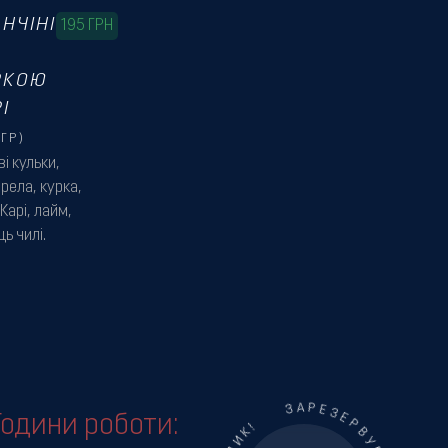
НЧІНІ
195
ГРН
РКОЮ
І
ГР)
і кульки,
рела, курка,
Карі, лайм,
ь чилі.
Години роботи: