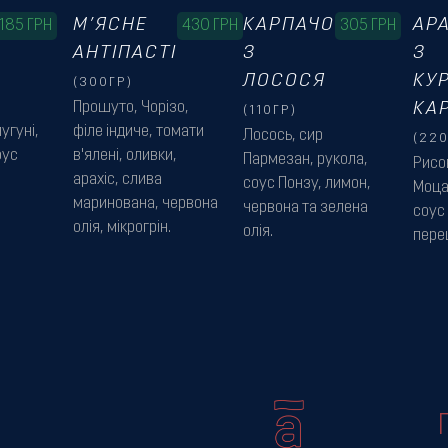
М’ЯСНЕ
КАРПАЧО
АРА
185
ГРН
430
ГРН
305
ГРН
АНТІПАСТІ
З
З
ЛОСОСЯ
КУ
(300ГР)
Прошуто, Чорізо,
КАР
(110ГР)
угуні,
філе індиче, томати
Лосось, сир
(220
оус
в'ялені, оливки,
Пармезан, рукола,
Рисов
арахіс, слива
соус Понзу, лимон,
Моца
маринована, червона
червона та зелена
соус 
олія, мікрогрін.
олія.
перец