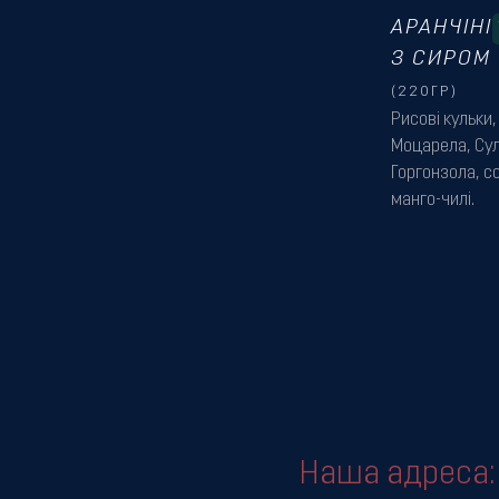
АРАНЧІНІ
З СИРОМ
(220ГР)
Рисові кульки,
Моцарела, Сул
Горгонзола, с
манго-чилі.
Наша адреса: