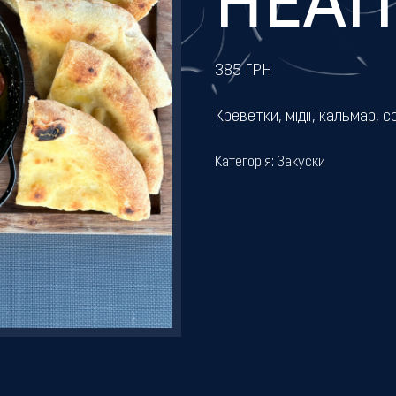
НЕАП
385
ГРН
Креветки, мідії, кальмар, с
Категорія:
Закуски