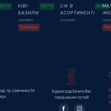
КІВІ-
СІК В
МА
40
ГРН
165
ГРН
60
ГРН
БАЗИЛІК
АСОРТИМЕНТІ
ІМ
(350МЛ)
(235МЛ)
(35
Лимонади
Лим
ад), пр. Шевченка 5А
П
Будемо раді бачити Вас
верх
С
серед наших гостей!
Н