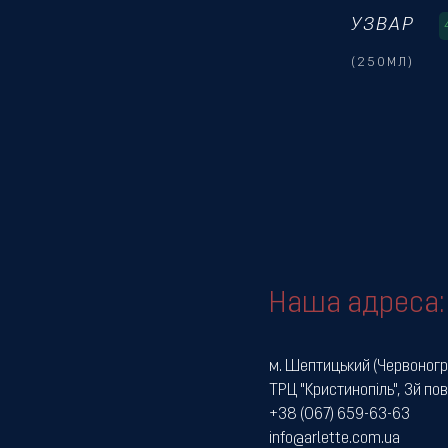
УЗВАР
(250МЛ)
Наша адреса:
м. Шептицький (Червоногр
ТРЦ "Кристинопіль", 3й по
+38 (067) 659-63-63
info@arlette.com.ua