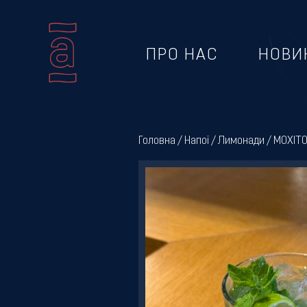
ПРО НАС
НОВИ
Про
нас
Головна
/
Напої
/
Лимонади
/ МОХІТ
Новини
Меню
Галерея