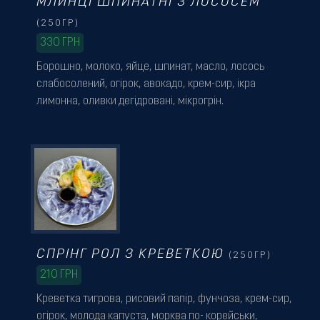
МЛИНЦІ ШПИНАТНІ З ЛОСОСЕМ
(250ГР)
330
ГРН
Борошно, молоко, яйце, шпинат, масло, лосось
слабосолений, огірок, авокадо, крем-сир, ікра
лимонна, оливки дегідровані, мікрогрін.
СПРІНГ РОЛ З КРЕВЕТКОЮ
(250ГР)
210
ГРН
Креветка тигрова, рисовий папір, фунчоза, крем-сир,
огірок, молода капуста, морква по- корейськи,