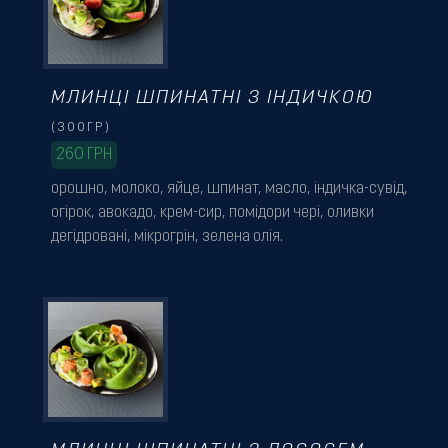
МЛИНЦІ ШПИНАТНІ З ІНДИЧКОЮ
(300ГР)
260
ГРН
орошно, молоко, яйце, шпинат, масло, індичка-сувід,
огірок, авокадо, крем-сир, помідори чері, оливки
дегідровані, мікрогрін, зелена олія.