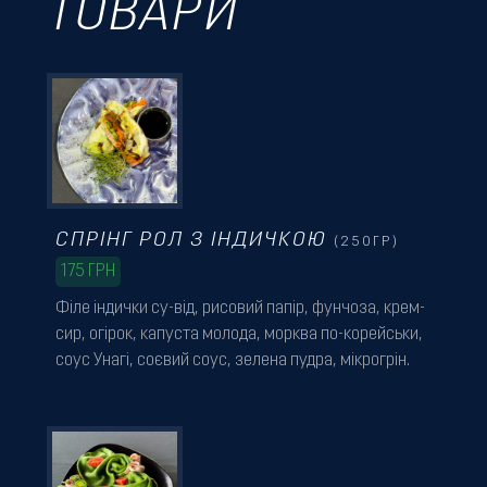
ТОВАРИ
СПРІНГ РОЛ З ІНДИЧКОЮ
(250ГР)
175
ГРН
Філе індички су-від, рисовий папір, фунчоза, крем-
сир, огірок, капуста молода, морква по-корейськи,
соус Унагі, соєвий соус, зелена пудра, мікрогрін.