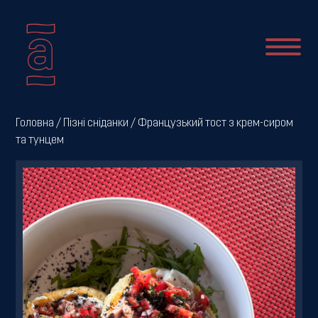
Про
Головна
/
Пізні сніданки
/ Французький тост з крем-сиром
та тунцем
нас
Новини
Меню
Галерея