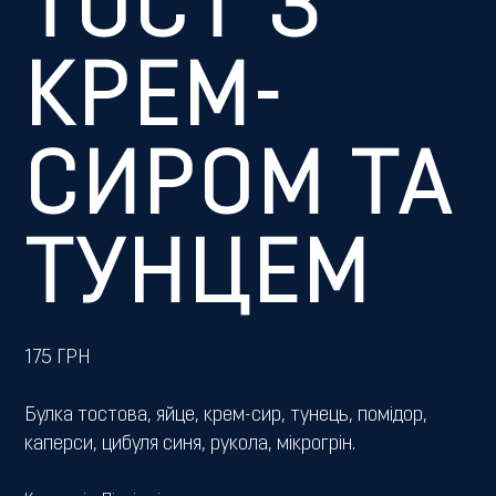
ТОСТ З
КРЕМ-
СИРОМ ТА
ТУНЦЕМ
175
ГРН
Булка тостова, яйце, крем-сир, тунець, помідор,
каперси, цибуля синя, рукола, мікрогрін.