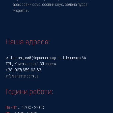
арахісовий соус, соєвий соус, зелена пудра,
мікрогрін.
Наша адреса:
м. Шептицький (Червоноград), пр. Шевченка 5А
ТРЦ "Кристинопіль", 3й поверх
+38 (067) 659-63-63
info@arlette.com.ua
Години роботи:
Пн - Пт
.....
12.00 - 22.00