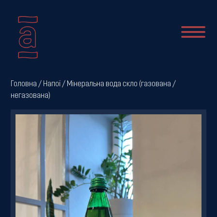
Про
Головна
/
Напої
/ Мінеральна вода скло (газована /
негазована)
нас
Новини
Меню
Галерея