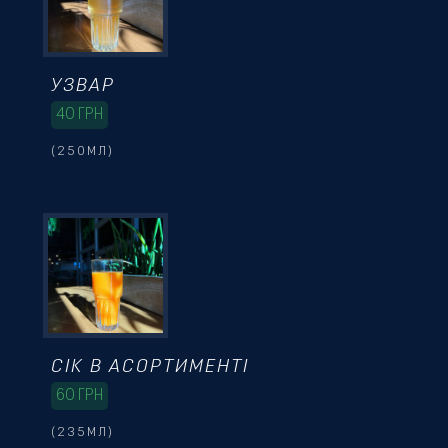
УЗВАР
40
ГРН
(250МЛ)
СІК В АСОРТИМЕНТІ
60
ГРН
(235МЛ)