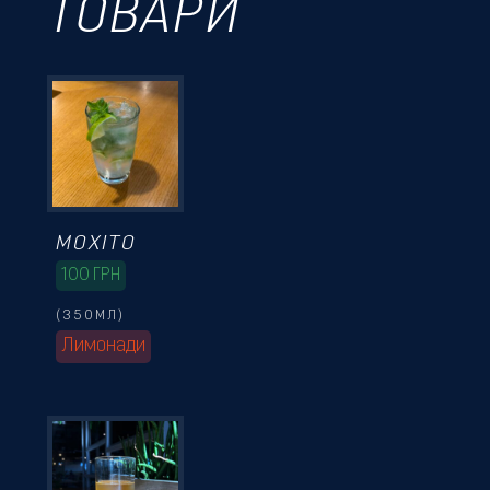
ТОВАРИ
МОХІТО
100
ГРН
(350МЛ)
Лимонади