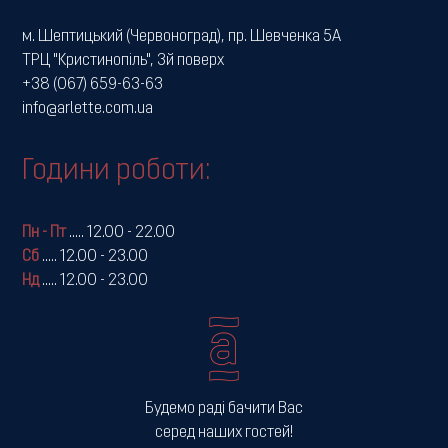
м. Шептицький (Червоноград), пр. Шевченка 5А
ТРЦ "Кристинопіль", 3й поверх
+38 (067) 659-63-63
info@arlette.com.ua
Години роботи:
Пн - Пт
.....
12.00 - 22.00
Сб
.....
12.00 - 23.00
Нд
.....
12.00 - 23.00
Будемо раді бачити Вас
серед наших гостей!