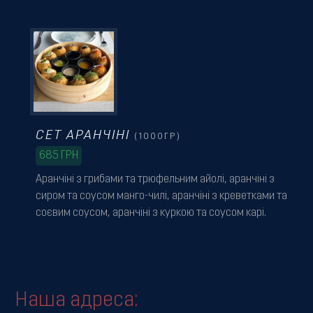
СЕТ АРАНЧІНІ
(1000ГР)
685
ГРН
Аранчіні з грибами та трюфельним айолі, аранчіні з
сиром та соусом манго-чилі, аранчіні з креветками та
соєвим соусом, аранчіні з куркою та соусом карі.
Наша адреса: