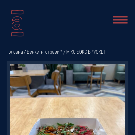
Про
Головна
/
Бенкетні страви *
/ МІКС БОКС БРУСКЕТ
нас
Новини
Меню
Галерея