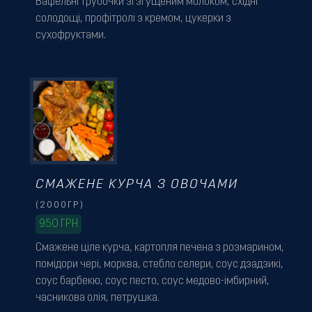
Вафельні трубочки зі згущеним молоком, східні
солодощі, профітролі з кремом, цукерки з
сухофруктами.
СМАЖЕНЕ КУРЧА З ОВОЧАМИ
(2000ГР)
950
ГРН
Смажене ціле курча, картопля печена з розмарином,
помідори чері, морква, стебло селери, соус дзадзикі,
соус барбекю, соус песто, соус медово-імбирний,
часникова олія, петрушка.