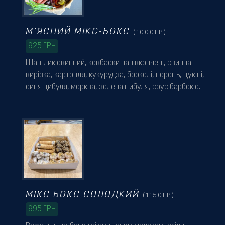
М’ЯСНИЙ МІКС-БОКС
(1000ГР)
925
ГРН
Шашлик свинний, ковбаски напівкопчені, свинна
вирізка, картопля, кукурудза, броколі, перець, цукіні,
синя цибуля, морква, зелена цибуля, соус барбекю.
МІКС БОКС СОЛОДКИЙ
(1150ГР)
995
ГРН