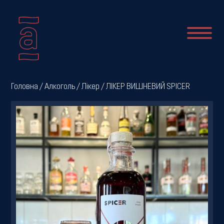
Про
Головна
/
Алкоголь
/
Лікер
/ ЛІКЕР ВИШНЕВИЙ SPICER
нас
Новини
Меню
Галерея