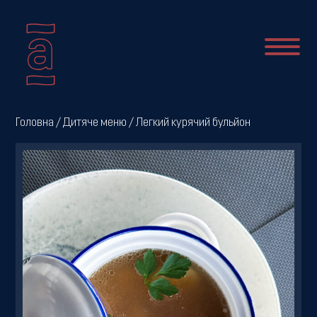
Про
Головна
/
Дитяче меню
/ Легкий курячий бульйон
нас
Новини
Меню
Галерея