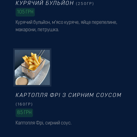
КУРЯЧИЙ БУЛЬЙОН
(250ГР)
105
ГРН
Курячий бульйон, м'ясо куряче, яйце перепелине,
макарони, петрушка.
КАРТОПЛЯ ФРІ З СИРНИМ СОУСОМ
(160ГР)
85
ГРН
Каптопля Фрі, сирний соус.