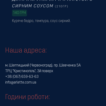
СИРНИМ СОУСОМ
(210ГР)
140
ГРН
Куряче бедро, темпура, соус сирний.
Наша адреса:
м. Шептицький (Червоноград), пр. Шевченка 5А
ТРЦ "Кристинопіль", 3й поверх
+38 (067) 659-63-63
info@arlette.com.ua
Години роботи: