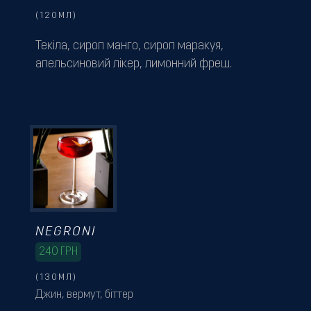
(120МЛ)
Текіла, сироп манго, сироп маракуя,
апельсиновий лікер, лимонний фреш.
NEGRONI
240
ГРН
(130МЛ)
Джин, вермут, біттер