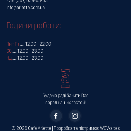
+38 (067) 659-63-63
info@arlette.com.ua
Години роботи:
Пн - Пт
.....
12.00 - 22.00
Сб
.....
12.00 - 23.00
Нд
.....
12.00 - 23.00
Будемо раді бачити Вас
серед наших гостей!
© 2026 Cafe Arlette | ­Розробка та підтримка:
WOWsites