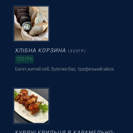
ХЛІБНА КОРЗИНА
(320ГР)
120
ГРН
Багет,житній хліб, булочки бао, трюфельний айолі.