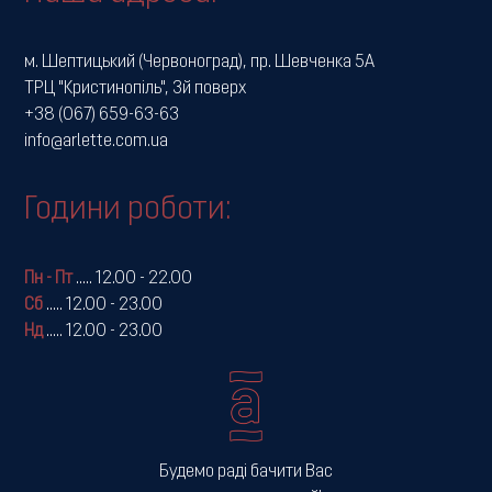
м. Шептицький (Червоноград), пр. Шевченка 5А
ТРЦ "Кристинопіль", 3й поверх
+38 (067) 659-63-63
info@arlette.com.ua
Години роботи:
Пн - Пт
.....
12.00 - 22.00
Сб
.....
12.00 - 23.00
Нд
.....
12.00 - 23.00
Будемо раді бачити Вас