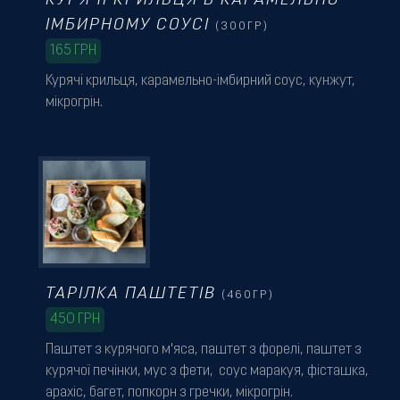
КУРЯЧІ КРИЛЬЦЯ В КАРАМЕЛЬНО-
ІМБИРНОМУ СОУСІ
(300ГР)
165
ГРН
Курячі крильця, карамельно-імбирний соус, кунжут,
мікрогрін.
ТАРІЛКА ПАШТЕТІВ
(460ГР)
450
ГРН
Паштет з курячого м'яса, паштет з форелі, паштет з
курячої печінки, мус з фети, соус маракуя, фісташка,
арахіс, багет, попкорн з гречки, мікрогрін.