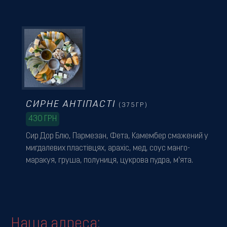
СИРНЕ АНТІПАСТІ
(375ГР)
430
ГРН
Сир Дор Блю, Пармезан, Фета, Камембер смажений у
мигдалевих пластівцях, арахіс, мед, соус манго-
маракуя, груша, полуниця, цукрова пудра, м'ята.
Наша адреса: