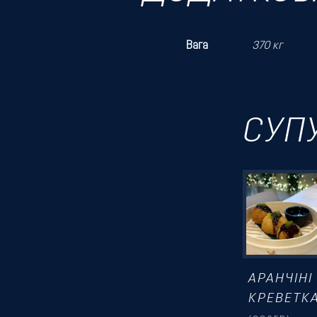
Вага
370 кг
СУП
АРАНЧІНІ
КРЕВЕТК