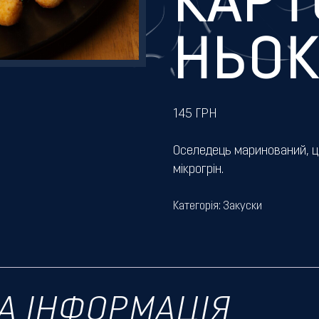
КАРТ
НЬО
145
ГРН
Оселедець маринований, ци
мікрогрін.
Категорія:
Закуски
А ІНФОРМАЦІЯ