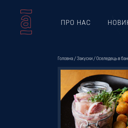
ПРО НАС
НОВИ
Про
нас
Головна
/
Закуски
/ Оселедець в бан
Новини
Меню
Галерея