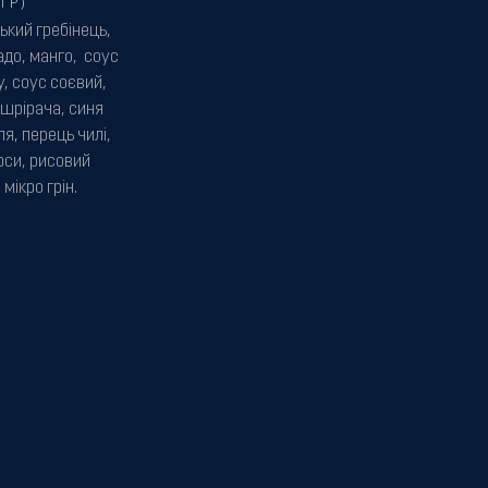
ГР)
ький гребінець,
адо, манго, соус
у, соус соєвий,
 шрірача, синя
я, перець чилі,
рси, рисовий
 мікро грін.