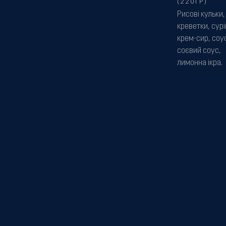
(220ГР)
Рисові кульки,
креветки, сурі
крем-сир, соус
соєвий соус,
лимонна ікра.