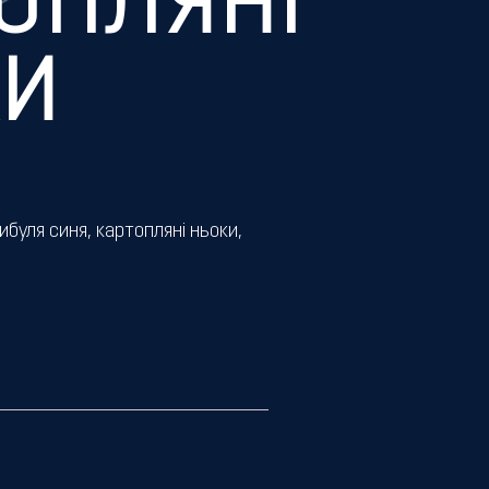
ОПЛЯНІ
КИ
буля синя, картопляні ньоки,