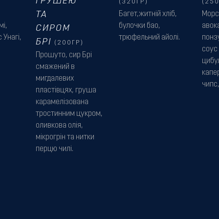
ГРУШЕЮ
(320ГР)
(250
ТА
Багет,житній хліб,
Морс
мі,
булочки бао,
авок
СИРОМ
 Унагі,
трюфельний айолі.
понз
БРІ
(200ГР)
соус
Прошуто, сир Брі
цибул
смажений в
капе
мигдалевих
чипс,
пластівцях, груша
карамелізована
тростинним цукром,
оливкова олія,
мікрогрін та нитки
перцю чилі.