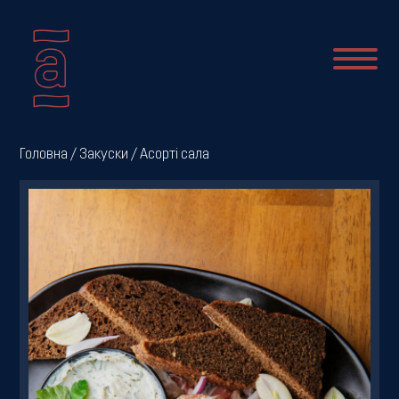
Про
Головна
/
Закуски
/ Асорті сала
нас
Новини
Меню
Галерея