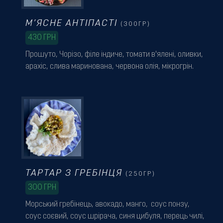
М’ЯСНЕ АНТІПАСТІ
(300ГР)
430
ГРН
Прошуто, Чорізо, філе індиче, томати в'ялені, оливки,
арахіс, слива маринована, червона олія, мікрогрін.
ТАРТАР З ГРЕБІНЦЯ
(250ГР)
300
ГРН
Морський гребінець, авокадо, манго, соус понзу,
соус соєвий, соус шрірача, синя цибуля, перець чилі,