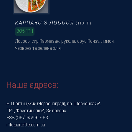
КАРПАЧО З ЛОСОСЯ
(110ГР)
305
ГРН
Лосось, сир Пармезан, рукола, соус Понзу, лимон,
червона та зелена олія.
Наша адреса:
м. Шептицький (Червоноград), пр. Шевченка 5А
ТРЦ "Кристинопіль", 3й поверх
+38 (067) 659-63-63
info@arlette.com.ua