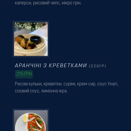
каперси, рисовий чипс, мікро грін.
АРАНЧІНІ З КРЕВЕТКАМИ
(220ГР)
215
ГРН
Рисові кульки, креветки, сурімі, крем-сир, соус Унагі,
соєвий соус, лимонна ікра.