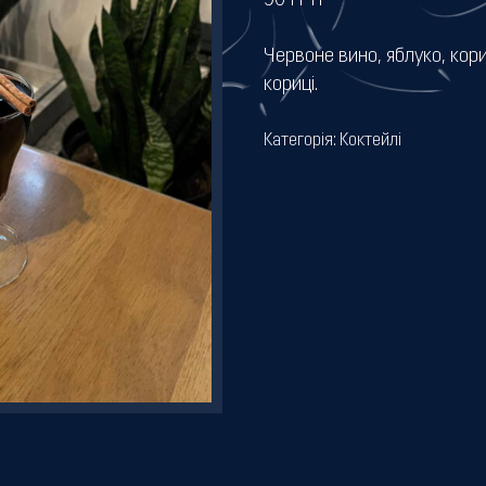
90
ГРН
Червоне вино, яблуко, кор
кориці.
Категорія:
Коктейлі