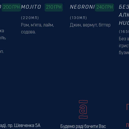
O
MOJITO
NEGRONI
БЕ
200
ГРН
210
ГРН
240
ГРН
АЛ
(220МЛ)
(130МЛ)
HU
Ром, м'ята, лайм,
Джин, вермут, біттер
ка
содова.
(165
ль,
Без 
ігрис
п.
бузин
ад), пр. Шевченка 5А
П
Будемо раді бачити Вас