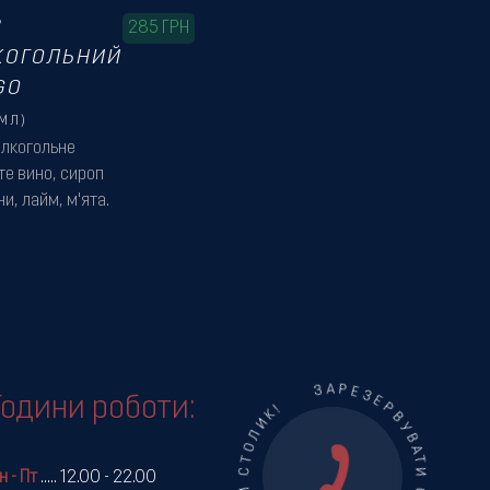
З
285
ГРН
КОГОЛЬНИЙ
GO
МЛ)
алкогольне
те вино, сироп
и, лайм, м'ята.
ЗАРЕЗЕРВУВАТИ СТОЛИК! ЗАРЕЗЕРВУВАТИ СТОЛИК!
Години роботи:
н - Пт
.....
12.00 - 22.00