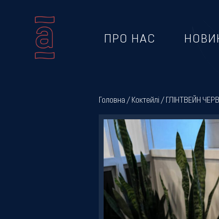
ПРО НАС
НОВИ
Про
нас
Головна
/
Коктейлі
/ ГЛІНТВЕЙН ЧЕР
Новини
Меню
Галерея