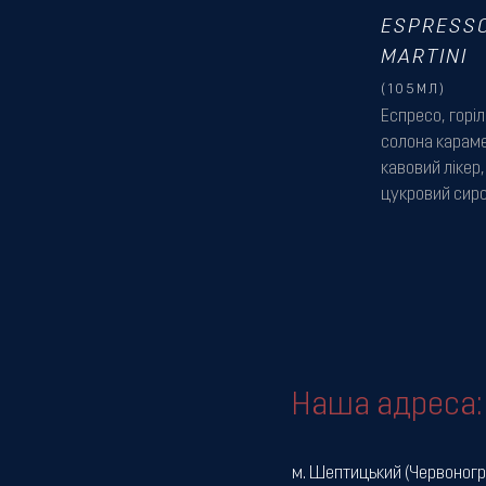
ESPRESS
MARTINI
(105МЛ)
Еспресо, горіл
солона караме
кавовий лікер,
цукровий сиро
Наша адреса:
м. Шептицький (Червоногр