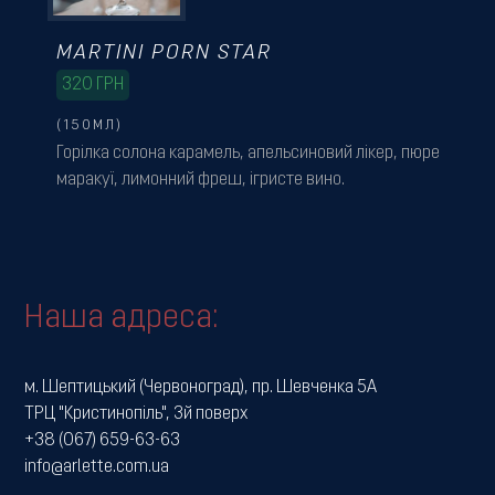
MARTINI PORN STAR
320
ГРН
(150МЛ)
Горілка солона карамель, апельсиновий лікер, пюре
маракуї, лимонний фреш, ігристе вино.
Наша адреса:
м. Шептицький (Червоноград), пр. Шевченка 5А
ТРЦ "Кристинопіль", 3й поверх
+38 (067) 659-63-63
info@arlette.com.ua