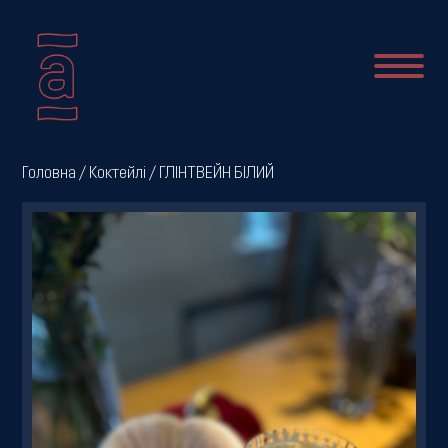
Про
Головна
/
Коктейлі
/ ГЛІНТВЕЙН БІЛИЙ
нас
Новини
Меню
Галерея