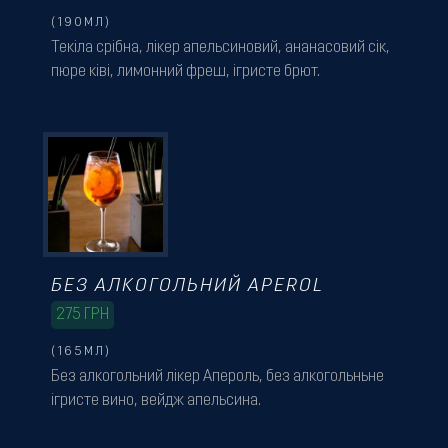
(190МЛ)
Текіла срібна, лікер апельсиновий, ананасовий сік,
пюре ківі, лимонний фреш, ігристе брют.
БЕЗ АЛКОГОЛЬНИЙ APEROL
275
ГРН
(165МЛ)
Без алкогольний лікер Апероль, без алкогольньне
ігристе вино, вейдж апельсина.