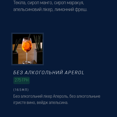
Текіла, сироп манго, сироп маракуя,
апельсиновий лікер, лимонний фреш.
БЕЗ АЛКОГОЛЬНИЙ APEROL
275
ГРН
(165МЛ)
Без алкогольний лікер Апероль, без алкогольньне
ігристе вино, вейдж апельсина.