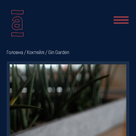
Про
Головна
/
Коктейлі
/ Gin Garden
нас
Новини
Меню
Галерея