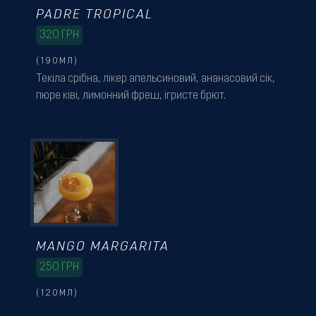
PADRE TROPICAL
320
ГРН
(190МЛ)
Текіла срібна, лікер апельсиновий, ананасовий сік,
пюре ківі, лимонний фреш, ігристе брют.
MANGO MARGARITA
250
ГРН
(120МЛ)