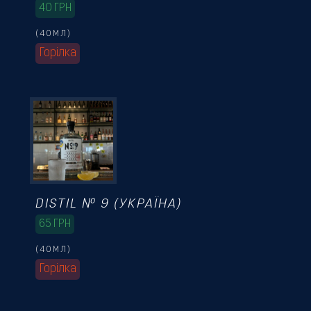
40
ГРН
(40МЛ)
Горілка
DISTIL № 9 (УКРАЇНА)
65
ГРН
(40МЛ)
Горілка