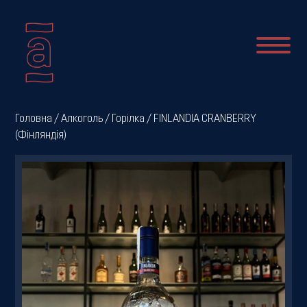
Про
Головна
/
Алкоголь
/
Горілка
/ FINLANDIA CRANBERRY
(Фінляндія)
нас
Новини
Меню
Галерея