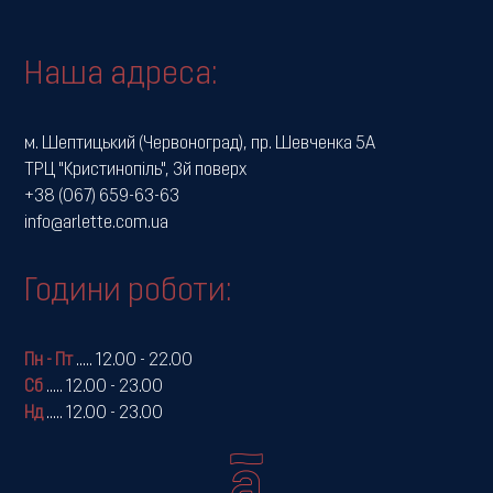
Наша адреса:
м. Шептицький (Червоноград), пр. Шевченка 5А
ТРЦ "Кристинопіль", 3й поверх
+38 (067) 659-63-63
info@arlette.com.ua
Години роботи:
Пн - Пт
.....
12.00 - 22.00
Сб
.....
12.00 - 23.00
Нд
.....
12.00 - 23.00