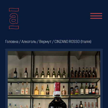
Про
Головна
/
Алкоголь
/
Вермут
/ CINZANO ROSSO (Італія)
нас
Новини
Меню
Галерея