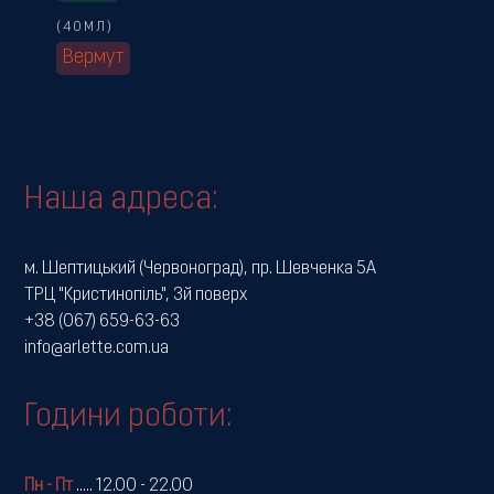
(40МЛ)
Вермут
Наша адреса:
м. Шептицький (Червоноград), пр. Шевченка 5А
ТРЦ "Кристинопіль", 3й поверх
+38 (067) 659-63-63
info@arlette.com.ua
Години роботи:
Пн - Пт
.....
12.00 - 22.00