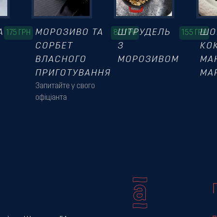
А
МОРОЗИВО ТА
ШТРУДЕЛЬ
ШО
175
ГРН
80
ГРН
155
ГРН
СОРБЕТ
З
КО
ВЛАСНОГО
МОРОЗИВОМ
МА
ПРИГОТУВАННЯ
МА
Запитайте у свого
офіціанта