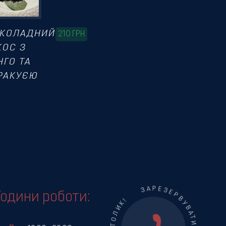
КОЛАДНИЙ
210
ГРН
КОС З
НГО ТА
РАКУЄЮ
Години роботи: