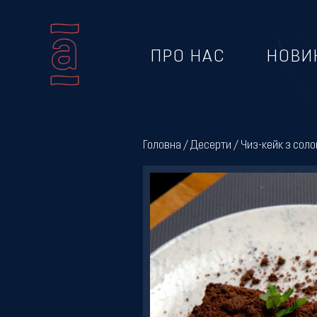
ПРО НАС
НОВИ
Про
нас
Головна
/
Десерти
/ Чиз-кейк з сол
Новини
Меню
Галерея