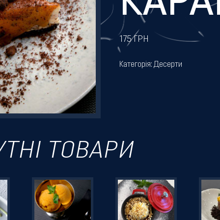
КАР
175
ГРН
Категорія:
Десерти
УТНІ ТОВАРИ