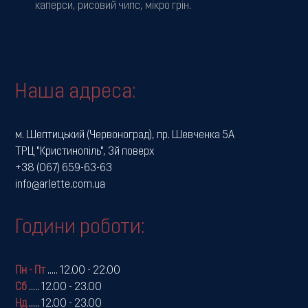
каперси, рисовий чипс, мікро грін.
Наша адреса:
м. Шептицький (Червоноград), пр. Шевченка 5А
ТРЦ "Кристинопіль", 3й поверх
+38 (067) 659-63-63
info@arlette.com.ua
Години роботи:
Пн - Пт
.....
12.00 - 22.00
Сб
.....
12.00 - 23.00
Нд
.....
12.00 - 23.00