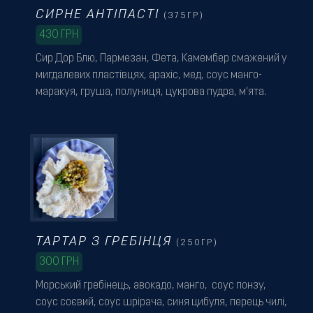
СИРНЕ АНТІПАСТІ
(375ГР)
430
ГРН
Сир Дор Блю, Пармезан, Фета, Камембер смажений у
мигдалевих пластівцях, арахіс, мед, соус манго-
маракуя, груша, полуниця, цукрова пудра, м'ята.
ТАРТАР З ГРЕБІНЦЯ
(250ГР)
300
ГРН
Морський гребінець, авокадо, манго, соус понзу,
соус соєвий, соус шрірача, синя цибуля, перець чилі,