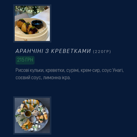
АРАНЧІНІ З КРЕВЕТКАМИ
(220ГР)
215
ГРН
Рисові кульки, креветки, сурімі, крем-сир, соус Унагі,
соєвий соус, лимонна ікра.