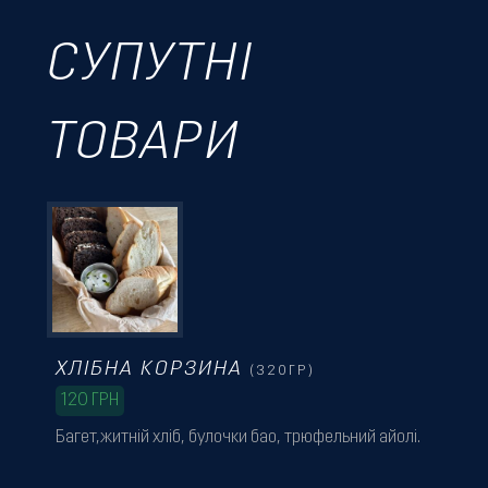
СУПУТНІ
ТОВАРИ
ХЛІБНА КОРЗИНА
(320ГР)
120
ГРН
Багет,житній хліб, булочки бао, трюфельний айолі.