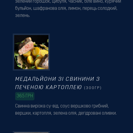
зелений горошок, цибуля, часник, біле вино, курячий
бульйон, шафранова олія, лимон, перець солодкий,
зелень.
МЕДАЛЬЙОНИ ЗІ СВИНИНИ З
ПЕЧЕНОЮ КАРТОПЛЕЮ
(300ГР)
365
ГРН
Свинна вирізка су-від, соус вершково грибний,
вершки, картопля, зелена олія, дегідровані оливки.