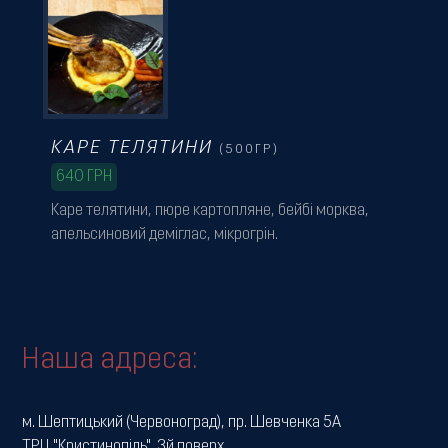
КАРЕ ТЕЛЯТИНИ
(500ГР)
640
ГРН
Каре телятини, пюре картопляне, бейбі морква,
апельсиновий деміглас, мікрогрін.
Наша адреса:
м. Шептицький (Червоноград), пр. Шевченка 5А
ТРЦ "Кристинопіль", 3й поверх