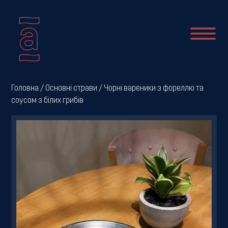
Про
Головна
/
Основні страви
/ Чорні вареники з фореллю та
соусом з білих грибів
нас
Новини
Меню
Галерея