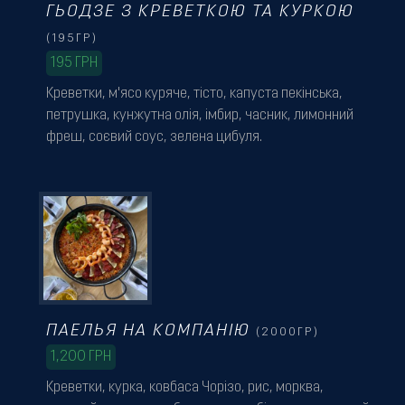
ГЬОДЗЕ З КРЕВЕТКОЮ ТА КУРКОЮ
(195ГР)
195
ГРН
Креветки, м'ясо куряче, тісто, капуста пекінська,
петрушка, кунжутна олія, імбир, часник, лимонний
фреш, соєвий соус, зелена цибуля.
ПАЕЛЬЯ НА КОМПАНІЮ
(2000ГР)
1,200
ГРН
Креветки, курка, ковбаса Чорізо, рис, морква,