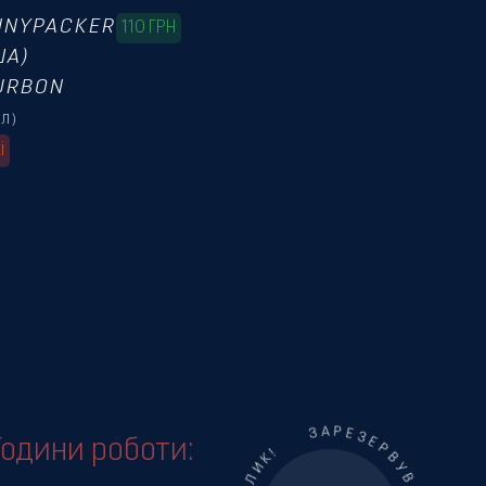
NNYPACKER
110
ГРН
ША)
URBON
МЛ)
і
Години роботи: