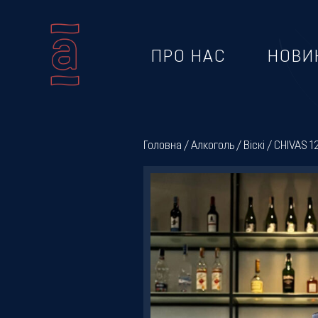
ПРО НАС
НОВИ
Про
нас
Головна
/
Алкоголь
/
Віскі
/ CHIVAS 1
Новини
Меню
Галерея