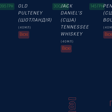
OLD
JACK
PE
395
ГРН
300
ГРН
145
ГРН
PULTENEY
DANIEL’S
(С
(ШОТЛАНДІЯ)
(США)
BO
TENNESSEE
(40МЛ)
(40
WHISKEY
Віскі
Віск
(40МЛ)
Віскі