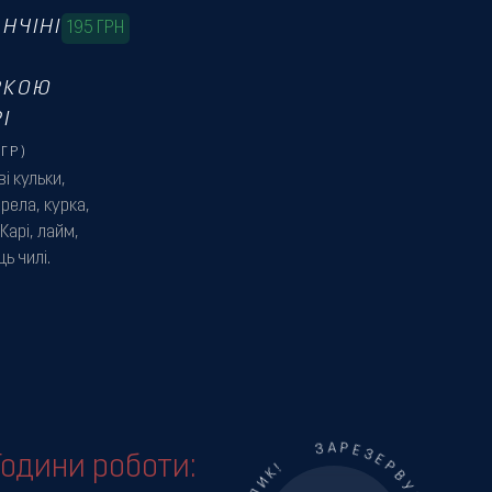
НЧІНІ
195
ГРН
РКОЮ
І
ГР)
і кульки,
рела, курка,
Карі, лайм,
ь чилі.
Години роботи: