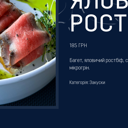
ЯЛО
РОСТ
185
ГРН
Багет, яловичий ростбіф, с
мікрогрін.
Категорія:
Закуски