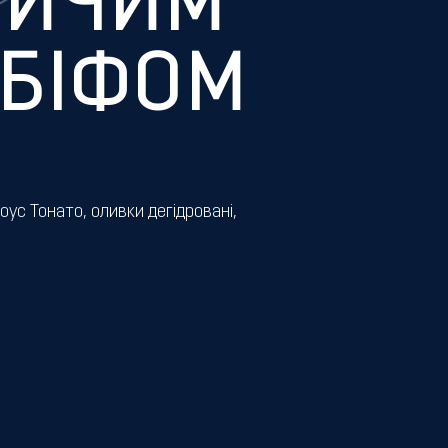
ВИЧИМ
БІФОМ
оус Тонато, оливки дегідровані,