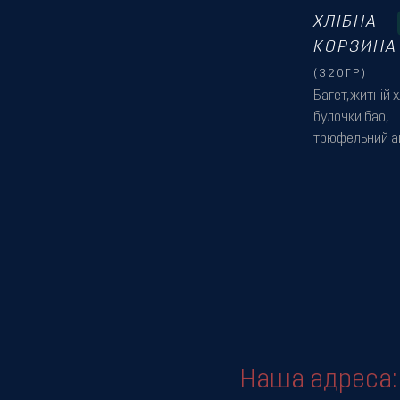
ХЛІБНА
КОРЗИНА
(320ГР)
Багет,житній х
булочки бао,
трюфельний ай
Наша адреса: