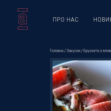
ПРО НАС
НОВИ
Про
нас
Головна
/
Закуски
/ Брускета з яло
Новини
Меню
Галерея