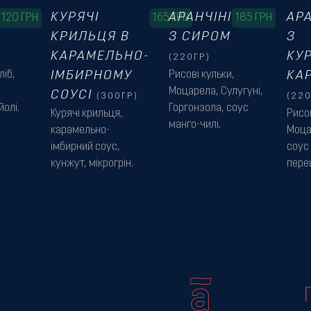
КУРЯЧІ
АРАНЧІНІ
АРА
120
ГРН
165
ГРН
185
ГРН
КРИЛЬЦЯ В
З СИРОМ
З
КАРАМЕЛЬНО-
КУ
(220ГР)
ліб,
ІМБИРНОМУ
Рисові кульки,
КАР
Моцарела, Сулугуні,
СОУСІ
(300ГР)
(220
олі.
Горгонзола, соус
Курячі крильця,
Рисов
манго-чилі.
карамельно-
Моца
імбирний соус,
соус 
кунжут, мікрогрін.
перец