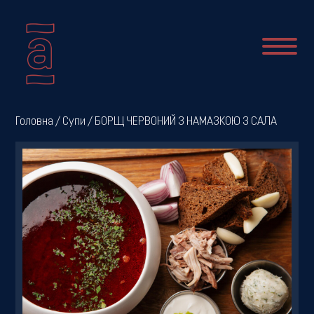
Про
Головна
/
Супи
/ БОРЩ ЧЕРВОНИЙ З НАМАЗКОЮ З САЛА
нас
Новини
Меню
Галерея