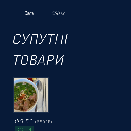
Вага
550 кг
СУПУТНІ
ТОВАРИ
ФО БО
(650ГР)
340
ГРН