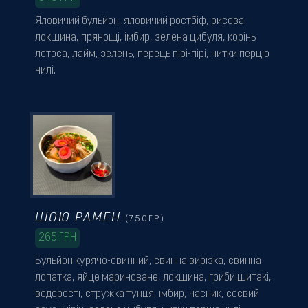
Яловичий бульйон, яловичий ростбіф, рисова
локшина, прянощі, імбир, зелена цибуля, корінь
лотоса, лайм, зелень, перець пірі-пірі, нитки перцю
чилі.
ШОЮ РАМЕН
(750ГР)
265
ГРН
Бульйон курячо-свинний, свинна вирізка, свинна
лопатка, яйце мариноване, локшина, гриби шитакі,
водорості, стружка тунця, імбир, часник, соєвий