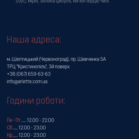
соус, мірін, зелена цибуля, нитки перцю чилі.
Наша адреса:
м. Шептицький (Червоноград), пр. Шевченка 5А
ТРЦ "Кристинопіль", 3й поверх
+38 (067) 659-63-63
info@arlette.com.ua
Години роботи:
Пн - Пт
.....
12.00 - 22.00
Сб
.....
12.00 - 23.00
Нд
.....
12.00 - 23.00