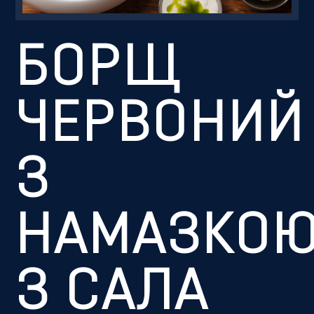
Резервація
БОРЩ
ЧЕРВОНИЙ
З
НАМАЗКО
З САЛА