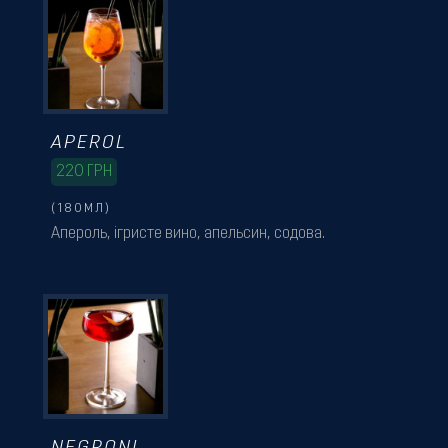
APEROL
220
ГРН
(180МЛ)
Апероль, ігристе вино, апельсин, содова.