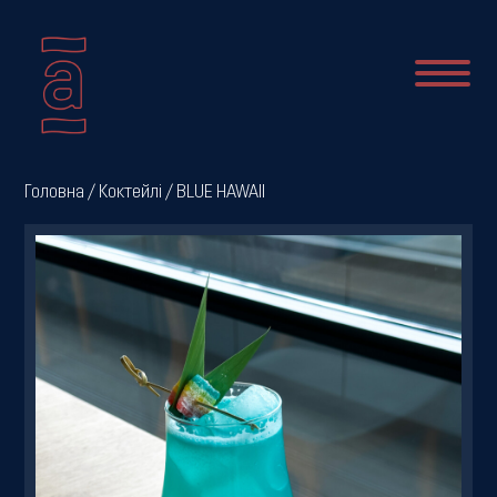
Про
Головна
/
Коктейлі
/ BLUE HAWAII
нас
Новини
Меню
Галерея