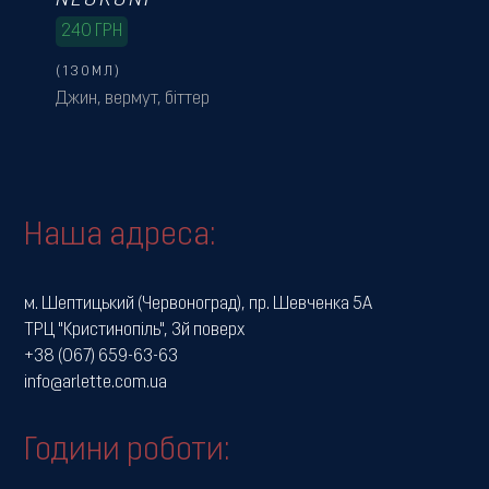
NEGRONI
240
ГРН
(130МЛ)
Джин, вермут, біттер
Наша адреса:
м. Шептицький (Червоноград), пр. Шевченка 5А
ТРЦ "Кристинопіль", 3й поверх
+38 (067) 659-63-63
info@arlette.com.ua
Години роботи: