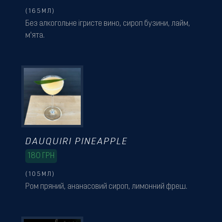
(165МЛ)
Без алкогольне ігристе вино, сироп бузини, лайм,
м'ята.
DAUQUIRI PINEAPPLE
180
ГРН
(105МЛ)
Ром пряний, ананасовий сироп, лимонний фреш.