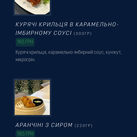
КУРЯЧІ КРИЛЬЦЯ В КАРАМЕЛЬНО-
ІМБИРНОМУ СОУСІ
(300ГР)
165
ГРН
Курячі крильця, карамельно-імбирний соус, кунжут,
мікрогрін.
АРАНЧІНІ З СИРОМ
(220ГР)
185
ГРН