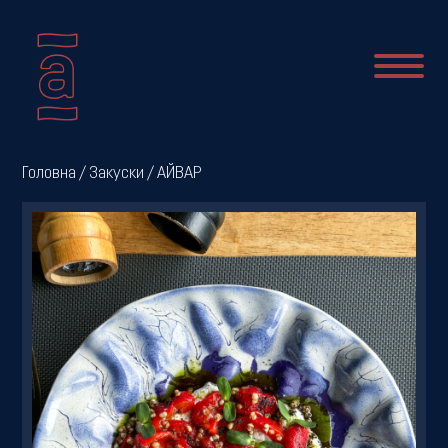
Про
Головна
/
Закуски
/ АЙВАР
нас
Новини
Меню
Галерея