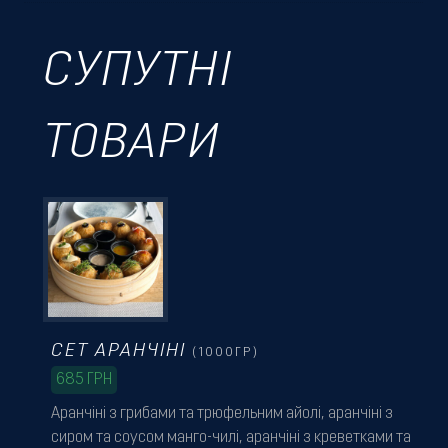
СУПУТНІ
ТОВАРИ
СЕТ АРАНЧІНІ
(1000ГР)
685
ГРН
Аранчіні з грибами та трюфельним айолі, аранчіні з
сиром та соусом манго-чилі, аранчіні з креветками та