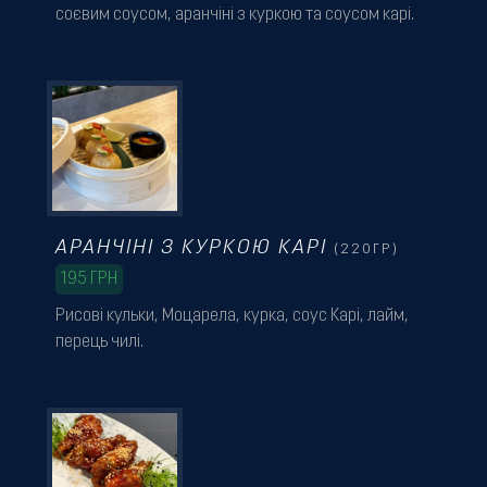
соєвим соусом, аранчіні з куркою та соусом карі.
АРАНЧІНІ З КУРКОЮ КАРІ
(220ГР)
195
ГРН
Рисові кульки, Моцарела, курка, соус Карі, лайм,
перець чилі.