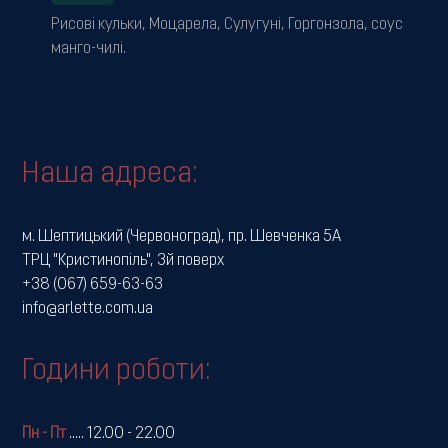
Рисові кульки, Моцарела, Сулугуні, Горгонзола, соус
манго-чилі.
Наша адреса:
м. Шептицький (Червоноград), пр. Шевченка 5А
ТРЦ "Кристинопіль", 3й поверх
+38 (067) 659-63-63
info@arlette.com.ua
Години роботи:
Пн - Пт
.....
12.00 - 22.00